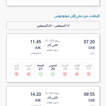
الرحلات من دبي إلى ميكونوس
-
17 أغسطس
23 أغسطس
07:20
رحلة FZ 1075
11:45
05س 25د
JMK
DXB
بدون توقف
دبي
ميكونوس
الإثنين
الثلاثاء
الأربعاء
الخميس
الجمعة
السبت
الأحد
23
22
21
20
19
18
17
09:55
رحلة FZ 1815
14:20
05س 25د
JMK
DXB
بدون توقف
دبي
ميكونوس