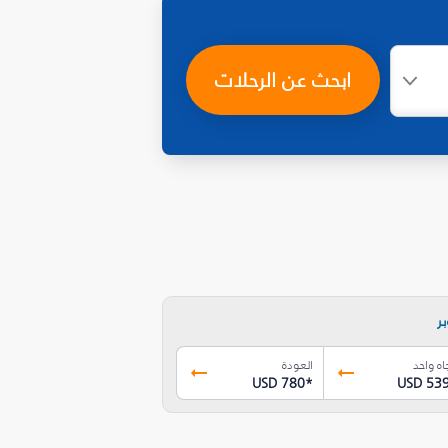
ابحث عن الرحلات
ر
اه واحد
العودة
USD 780
*
USD 53