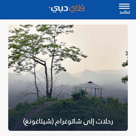
القأئمة
رحلات إلى شاتوغرام (شيتاغونغ)