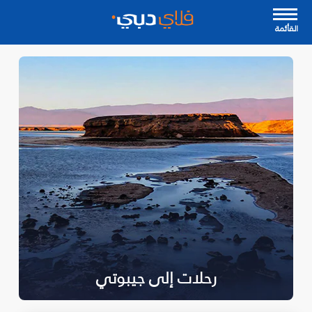
القأئمة
رحلات إلى جيبوتي