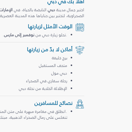
أهلاً بك في دبي
اختبر جمال مدينة
دبي
النابضة بالحياة، في
الإمارات
الصحراوية، لتختبر بين حناياها هذه المدينة العصرية
الوقت الأمثل لزيارتها
.تحلو زيارة دبي من
نوفمبر إلى مارس
.
أماكن لا بدّ من زيارتها
برج خليفة
متحف المستقبل
دبي مول
رحلة سفاري في الصحراء
الإطلالة الخلابة من نخلة دبي
نصائح للمسافرين
.انطلق في مغامرة مبهرة على متن المن
تنعكس على رمال الصحراء الذهبية، مبتكرة