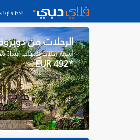
الحجز والإدارة
الرحلات من دوبرو
أسعار رحلات الذهاب ابتداءً م
*EUR 492