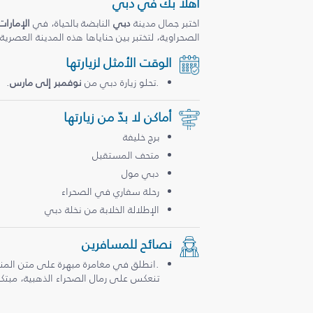
أهلاً بك في دبي
اختبر جمال مدينة
دبي
النابضة بالحياة، في
الإمارات
الصحراوية، لتختبر بين حناياها هذه المدينة العصرية
الوقت الأمثل لزيارتها
.تحلو زيارة دبي من
نوفمبر إلى مارس
.
أماكن لا بدّ من زيارتها
برج خليفة
متحف المستقبل
دبي مول
رحلة سفاري في الصحراء
الإطلالة الخلابة من نخلة دبي
نصائح للمسافرين
.انطلق في مغامرة مبهرة على متن المن
تنعكس على رمال الصحراء الذهبية، مبتكرة