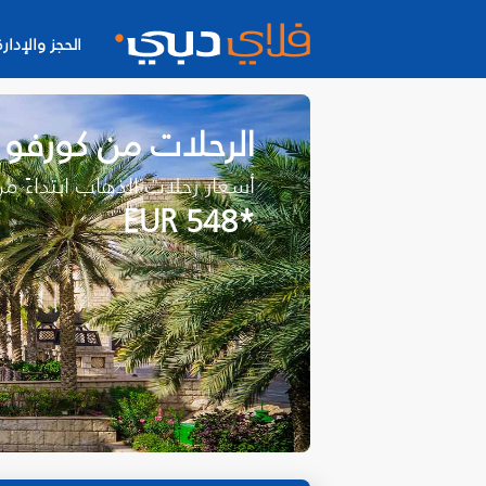
الحجز والإدارة
الرحلات من كورفو
أسعار رحلات الذهاب ابتداءً م
*EUR 548