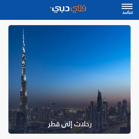
القأئمة
رحلات إلى قطر