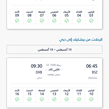
الإثنين
الثلاثاء
الأربعاء
الخميس
الجمعة
السبت
الأحد
09
08
07
06
05
04
03
الرحلات من بيشكيك إلى دبي
-
10 أغسطس
16 أغسطس
06:45
رحلة FZ 1690
09:30
04س 45د
DXB
BSZ
بدون توقف
بيشكيك
دبي
الإثنين
الثلاثاء
الأربعاء
الخميس
الجمعة
السبت
الأحد
16
15
14
13
12
11
10