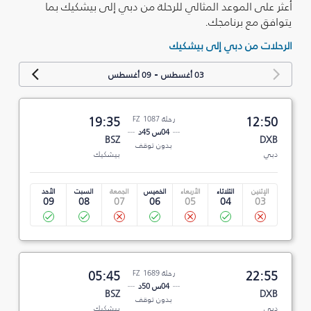
أعثر على الموعد المثالي للرحلة من دبي إلى بيشكيك بما
يتوافق مع برنامجك.
الرحلات من دبي إلى بيشكيك
-
03 أغسطس
09 أغسطس
12:50
رحلة FZ 1087
19:35
04س 45د
BSZ
DXB
بدون توقف
دبي
بيشكيك
الإثنين
الثلاثاء
الأربعاء
الخميس
الجمعة
السبت
الأحد
09
08
07
06
05
04
03
22:55
رحلة FZ 1689
05:45
04س 50د
BSZ
DXB
بدون توقف
دبي
بيشكيك