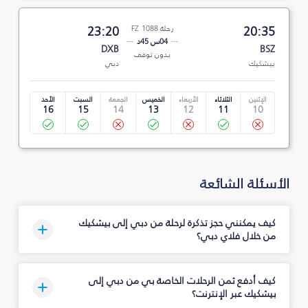
20:35
رحلة FZ 1088
23:20
04س 45د
DXB
BSZ
بدون توقف
بيشكيك
دبي
الإثنين
الثلاثاء
الأربعاء
الخميس
الجمعة
السبت
الأحد
16
15
14
13
12
11
10
الأسئلة الشائعة
كيف يمكنني حجز تذكرة لرحلة من دبي إلى بيشكيك
من خلال فلاي دبي؟
كيف أدفع ثمن الرحلات الخاصة بي من دبي إلى
بيشكيك عبر الإنترنت؟