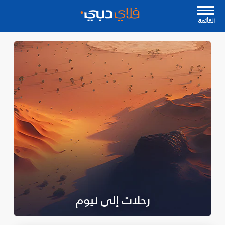
القأئمة
رحلات إلى نيوم