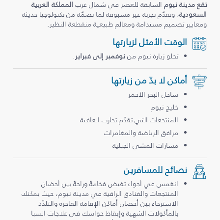
تقع مدينة نيوم
السابقة للعصر في شمال غرب
المملكة العربية
السعودية
، وتقدّم تجربة غير مسبوقة لما تضمّه من تكنولوجيا حديثة
ومعايير تصميم مستدامة ومعالم طبيعية منقطعة النظير.
الوقت الأمثل لزيارتها
تحلو زيارة نيوم من
نوفمبر إلى فبراير
.
أماكن لا بدّ من زيارتها
ساحل البحر الأحمر
خليج نيوم
المنتجعات التي تقدّم تجارب العافية
مرافق الرياضة والمغامرات
مسارات المشي الجبلية
نصائح للمسافرين
انغمس في أجواء تفيض فخامةً وراحةً بين أحضان
المنتجعات والفنادق الراقية في مدينة نيوم، حيث يمكنك
الاسترخاء بين أحضان أماكن الإقامة الفاخرة والتلذّذ
بالمأكولات الشهية وإيقاظ حواسك في علاجات السبا