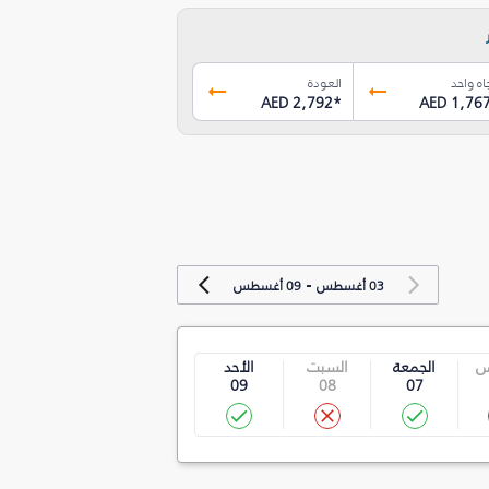
اه واحد
العودة
AED 2,792
*
AED 1,76
-
03 أغسطس
09 أغسطس
س
الجمعة
السبت
الأحد
09
08
07