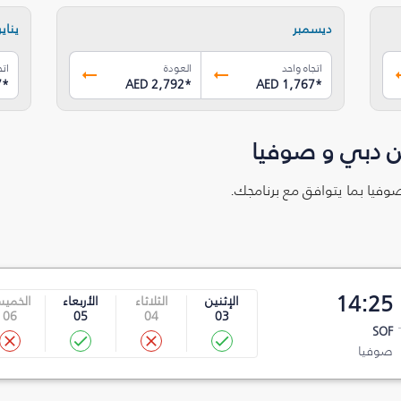
ديسمبر
يناير
اتجاه واحد
العودة
اتج
7
*
AED 2,792
*
AED 1,767
*
ن دبي و صوفيا
صوفيا بما يتوافق مع برنامجك.
14:25
الإثنين
الثلاثاء
الأربعاء
الخمي
06
05
04
03
SOF
صوفيا