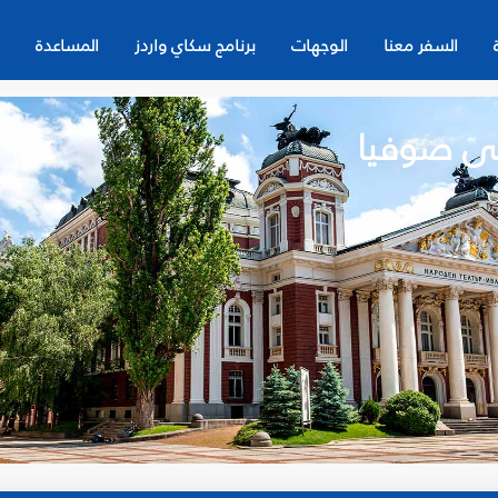
السفر معنا
الوجهات
برنامج سكاي واردز
المساعدة
لى صوفيا
ن