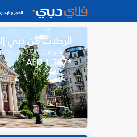
الحجز والإدارة
الرحلات من دبي إ
أسعار رحلات الذهاب ابتداءً م
*AED 1,767