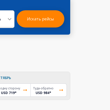
р
Искать рейсы
ТЯБРЬ
 одну сторону
Туда-обратно
USD 719
*
USD 984
*