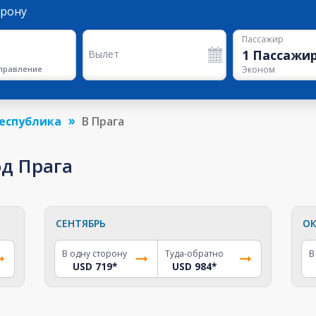
орону
Пассажир
1
Пассажи
Вылет
правление
Эконом
Республика
В Прага
од Прага
СЕНТЯБРЬ
ОК
В одну сторону
Туда-обратно
В
USD 719
*
USD 984
*