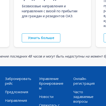
П
п
Безвизовые направления и
р
направления с визой по прибытии
в
для граждан и резидентов ОАЭ.
и
и
Узнать больше
ение последних 48 часов и могут быть недоступны на момент 
Забронировать
Управление
Онлайн-
рейс
бронирование
регистрация
м
Предложения
Часто
Новости
задаваемые
Направления
вопросы
Свяжитесь с