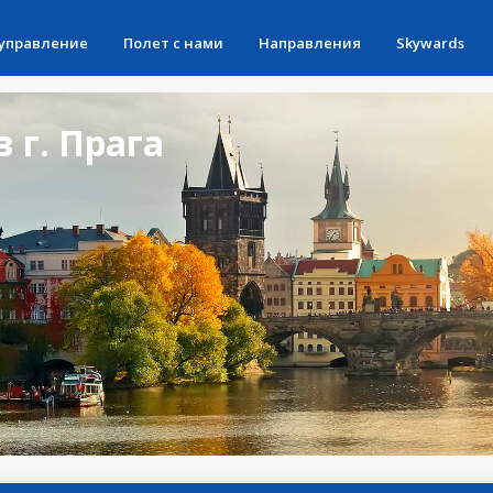
 управление
Полет с нами
Направления
Skywards
 г. Прага