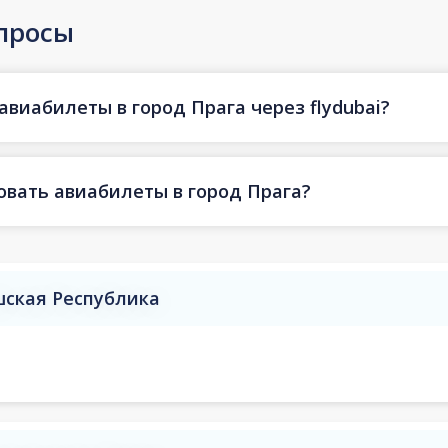
просы
авиабилеты в город Прага через flydubai?
овать авиабилеты в город Прага?
шская Республика