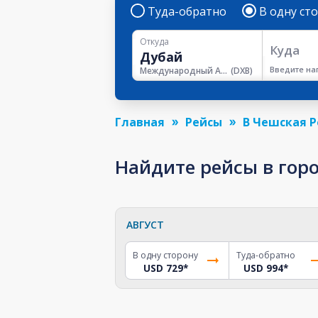
Туда-обратно
В одну ст
Откуда
Куда
Введите на
Международный Аэропорт Дубая
(
DXB
)
Главная
Рейсы
В Чешская 
Найдите рейсы в гор
АВГУСТ
В одну сторону
Туда-обратно
USD 729
*
USD 994
*