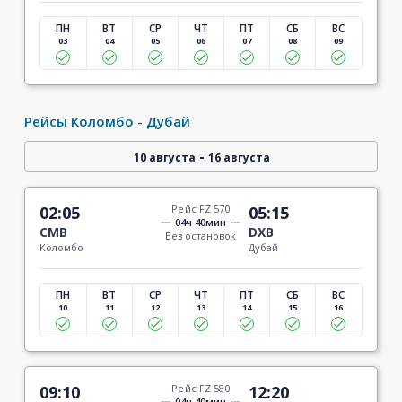
ПН
ВТ
СР
ЧТ
ПТ
СБ
ВС
03
04
05
06
07
08
09
Рейсы Коломбо - Дубай
-
10 августа
16 августа
02:05
Рейс FZ 570
05:15
04ч 40мин
CMB
DXB
Без остановок
Коломбо
Дубай
ПН
ВТ
СР
ЧТ
ПТ
СБ
ВС
10
11
12
13
14
15
16
09:10
Рейс FZ 580
12:20
04ч 40мин