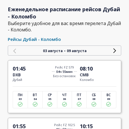
Еженедельное расписание рейсов Дубай
- Коломбо
Выберите удобное для вас время перелета Дубай
- Коломбо.
Рейсы Дубай - Коломбо
-
03 августа
09 августа
01:45
Рейс FZ 579
08:10
04ч 55мин
DXB
CMB
Без остановок
Дубай
Коломбо
ПН
ВТ
СР
ЧТ
ПТ
СБ
ВС
03
04
05
06
07
08
09
01:55
Рейс FZ 1025
10:15