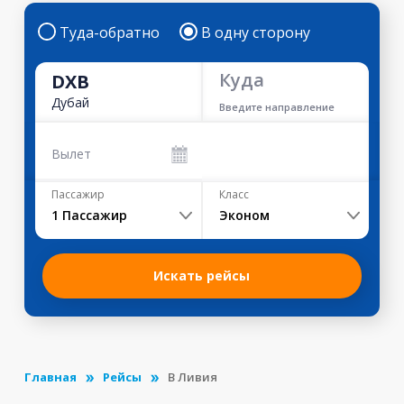
Туда-обратно
В одну сторону
Куда
DXB
Дубай
Введите направление
Вылет
Пассажир
Класс
1
Пассажир
Эконом
Искать рейсы
Главная
Рейсы
В Ливия