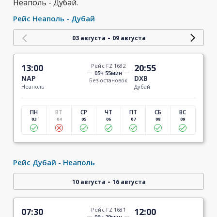
Неаполь - Дубай.
Рейс Неаполь - Дубай
-
03 августа
09 августа
13:00
Рейс FZ 1682
20:55
05ч 55мин
NAP
DXB
Без остановок
Неаполь
Дубай
ПН
ВТ
СР
ЧТ
ПТ
СБ
ВС
03
04
05
06
07
08
09
Рейс Дубай - Неаполь
-
10 августа
16 августа
07:30
Рейс FZ 1681
12:00
06ч 29мин