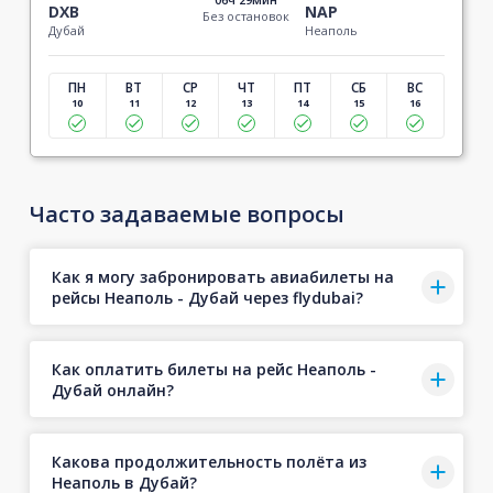
DXB
NAP
Без остановок
Дубай
Неаполь
ПН
ВТ
СР
ЧТ
ПТ
СБ
ВС
10
11
12
13
14
15
16
Часто задаваемые вопросы
Как я могу забронировать авиабилеты на
рейсы Неаполь - Дубай через flydubai?
Как оплатить билеты на рейс Неаполь -
Дубай онлайн?
Какова продолжительность полёта из
Неаполь в Дубай?