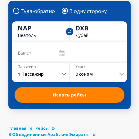
Туда-обратно
В одну сторону
NAP
DXB
Неаполь
Дубай
Вылет
Пассажир
Класс
1
Пассажир
Эконом
Искать рейсы
Главная
Рейсы
В Объединенные Арабские Эмираты