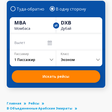
Туда-обратно
В одну сторону
MBA
DXB
Момбаса
Дубай
Вылет
Пассажир
Класс
1
Пассажир
Эконом
Искать рейсы
Главная
Рейсы
В Объединенные Арабские Эмираты