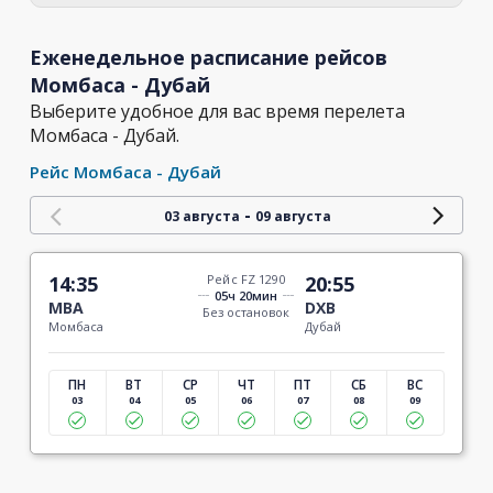
Еженедельное расписание рейсов
Момбаса - Дубай
Выберите удобное для вас время перелета
Момбаса - Дубай.
Рейс Момбаса - Дубай
-
03 августа
09 августа
14:35
Рейс FZ 1290
20:55
05ч 20мин
MBA
DXB
Без остановок
Момбаса
Дубай
ПН
ВТ
СР
ЧТ
ПТ
СБ
ВС
03
04
05
06
07
08
09