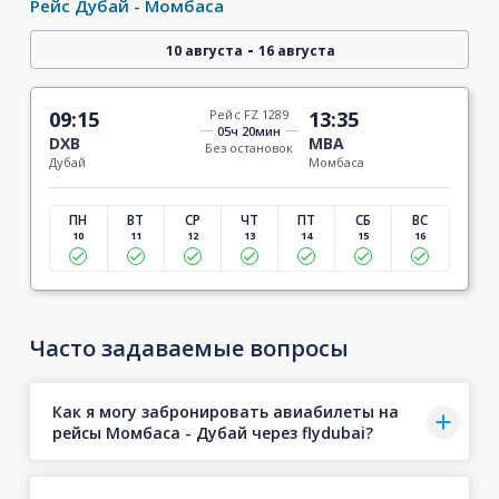
Рейс Дубай - Момбаса
-
10 августа
16 августа
09:15
Рейс FZ 1289
13:35
05ч 20мин
DXB
MBA
Без остановок
Дубай
Момбаса
ПН
ВТ
СР
ЧТ
ПТ
СБ
ВС
10
11
12
13
14
15
16
Часто задаваемые вопросы
Как я могу забронировать авиабилеты на
рейсы Момбаса - Дубай через flydubai?