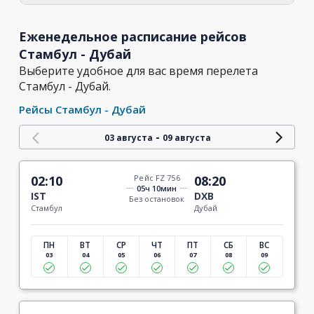
Еженедельное расписание рейсов
Стамбул - Дубай
Выберите удобное для вас время перелета
Стамбул - Дубай.
Рейсы Стамбул - Дубай
-
03 августа
09 августа
02:10
Рейс FZ 756
08:20
05ч 10мин
IST
DXB
Без остановок
Стамбул
Дубай
ПН
ВТ
СР
ЧТ
ПТ
СБ
ВС
03
04
05
06
07
08
09