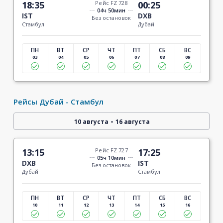
18:35
Рейс FZ 728
00:25
04ч 50мин
IST
DXB
Без остановок
Стамбул
Дубай
ПН
ВТ
СР
ЧТ
ПТ
СБ
ВС
03
04
05
06
07
08
09
Рейсы Дубай - Стамбул
-
10 августа
16 августа
13:15
Рейс FZ 727
17:25
05ч 10мин
DXB
IST
Без остановок
Дубай
Стамбул
ПН
ВТ
СР
ЧТ
ПТ
СБ
ВС
10
11
12
13
14
15
16