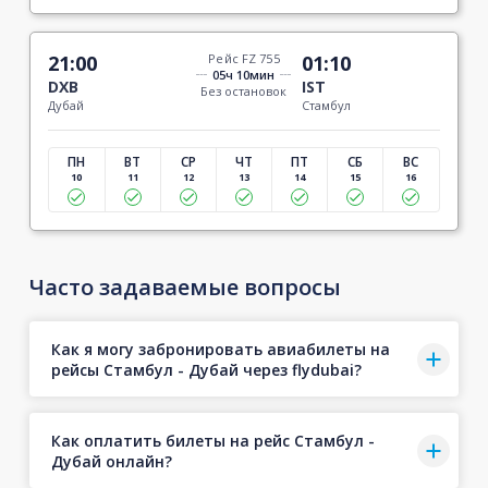
21:00
Рейс FZ 755
01:10
05ч 10мин
DXB
IST
Без остановок
Дубай
Стамбул
ПН
ВТ
СР
ЧТ
ПТ
СБ
ВС
10
11
12
13
14
15
16
Часто задаваемые вопросы
Как я могу забронировать авиабилеты на
рейсы Стамбул - Дубай через flydubai?
Как оплатить билеты на рейс Стамбул -
Дубай онлайн?