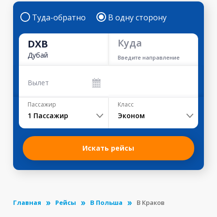
Туда-обратно
В одну сторону
Куда
DXB
Дубай
Введите направление
Вылет
Пассажир
Класс
1
Пассажир
Эконом
Искать рейсы
Главная
Рейсы
В Польша
В Краков