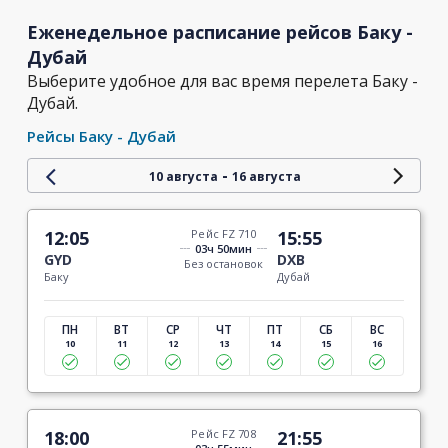
Еженедельное расписание рейсов Баку -
Дубай
Выберите удобное для вас время перелета Баку -
Дубай.
Рейсы Баку - Дубай
-
10 августа
16 августа
12:05
Рейс FZ 710
15:55
03ч 50мин
GYD
DXB
Без остановок
Баку
Дубай
ПН
ВТ
СР
ЧТ
ПТ
СБ
ВС
10
11
12
13
14
15
16
18:00
Рейс FZ 708
21:55