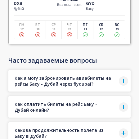
DXB
GYD
Без остановок
Дубай
Баку
ПН
ВТ
СР
ЧТ
ПТ
СБ
ВС
17
18
19
20
21
22
23
Часто задаваемые вопросы
Как я могу забронировать авиабилеты на
рейсы Баку - Дубай через flydubai?
Как оплатить билеты на рейс Баку -
Дубай онлайн?
Какова продолжительность полёта из
Баку в Дубай?