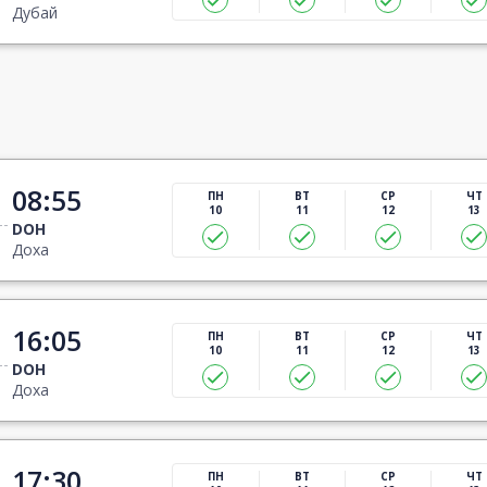
Дубай
08:55
ПН
ВТ
СР
ЧТ
10
11
12
13
DOH
Доха
16:05
ПН
ВТ
СР
ЧТ
10
11
12
13
DOH
Доха
17:30
ПН
ВТ
СР
ЧТ