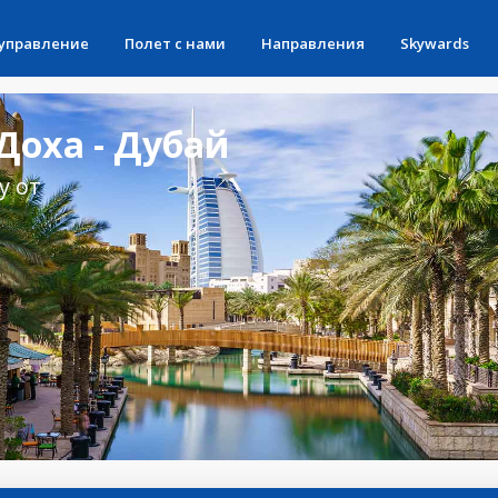
 управление
Полет с нами
Направления
Skywards
Доха - Дубай
у от