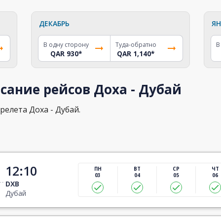
ДЕКАБРЬ
ЯН
В одну сторону
Туда-обратно
В
QAR 930
*
QAR 1,140
*
сание рейсов Доха - Дубай
релета Доха - Дубай.
12:10
ПН
ВТ
СР
ЧТ
03
04
05
06
DXB
Дубай