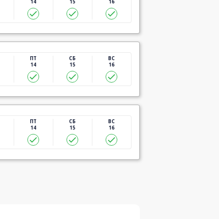
14
15
16
ПТ
СБ
ВС
14
15
16
ПТ
СБ
ВС
14
15
16