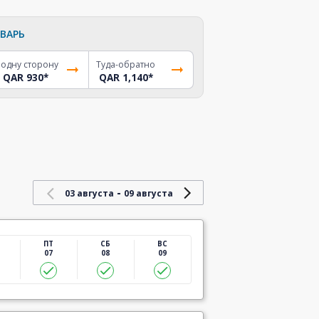
ВАРЬ
 одну сторону
Туда-обратно
QAR 930
*
QAR 1,140
*
-
03 августа
09 августа
ПТ
СБ
ВС
07
08
09