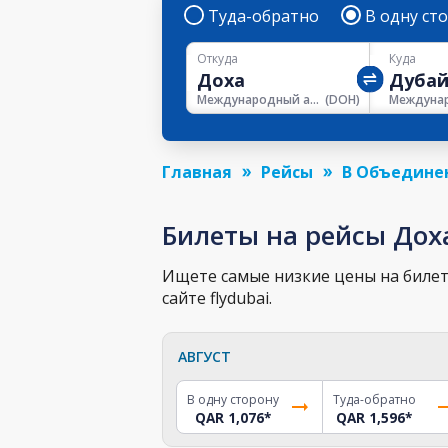
Туда-обратно
В одну ст
Откуда
Куда
Международный аэропорт Хамад
(
DOH
)
Главная
Рейсы
В Объедине
Билеты на рейсы Дох
Ищете самые низкие цены на билет 
сайте flydubai.
АВГУСТ
В одну сторону
Туда-обратно
QAR 1,076
*
QAR 1,596
*