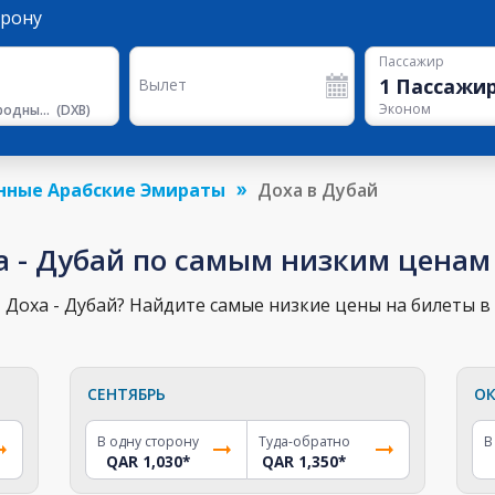
орону
Пассажир
1
Пассажи
Вылет
Эконом
Международный Аэропорт Дубая
(
DXB
)
нные Арабские Эмираты
Доха в Дубай
а - Дубай по самым низким ценам
Доха - Дубай? Найдите самые низкие цены на билеты в 
СЕНТЯБРЬ
ОК
В одну сторону
Туда-обратно
В
QAR 1,030
*
QAR 1,350
*