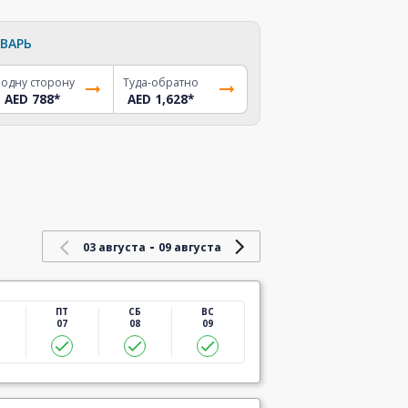
ВАРЬ
 одну сторону
Туда-обратно
AED 788
*
AED 1,628
*
-
03 августа
09 августа
ПТ
СБ
ВС
07
08
09