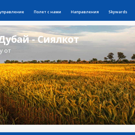
 управление
Полет с нами
Направления
Skywards
убай - Сиялкот
у от