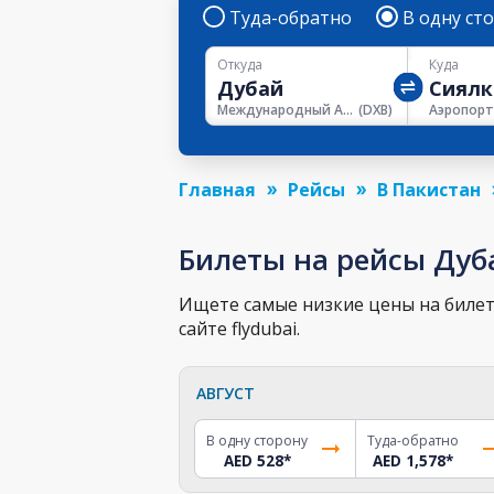
Туда-обратно
В одну ст
Откуда
Куда
Международный Аэропорт Дубая
(
DXB
)
Главная
Рейсы
В Пакистан
Билеты на рейсы Дуб
Ищете самые низкие цены на билет 
сайте flydubai.
АВГУСТ
В одну сторону
Туда-обратно
AED 528
*
AED 1,578
*