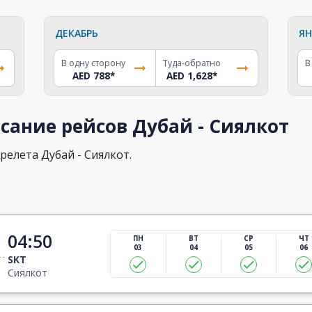
ДЕКАБРЬ
ЯН
В одну сторону
Туда-обратно
В
AED 788
*
AED 1,628
*
сание рейсов Дубай - Сиялкот
релета Дубай - Сиялкот.
04:50
ПН
ВТ
СР
ЧТ
03
04
05
06
SKT
Сиялкот