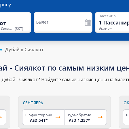
орону
Пассажир
1
Пассажи
Вылет
Эконом
Аэропорт Сиялкота
(
SKT
)
Дубай в Сиялкот
ай - Сиялкот по самым низким це
Дубай - Сиялкот? Найдите самые низкие цены на билеты
СЕНТЯБРЬ
ОК
В одну сторону
Туда-обратно
В
AED 541
*
AED 1,257
*