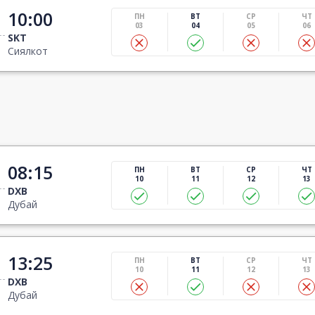
10:00
ПН
ВТ
СР
ЧТ
03
04
05
06
SKT
Сиялкот
08:15
ПН
ВТ
СР
ЧТ
10
11
12
13
DXB
Дубай
13:25
ПН
ВТ
СР
ЧТ
10
11
12
13
DXB
Дубай