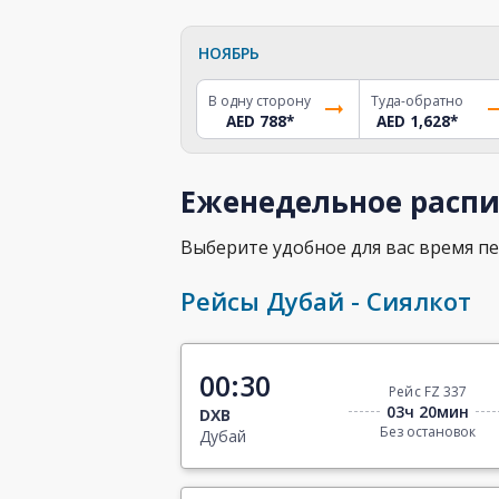
НОЯБРЬ
В одну сторону
Туда-обратно
AED 788
*
AED 1,628
*
Еженедельное распи
Выберите удобное для вас время пе
Рейсы Дубай - Сиялкот
00:30
Рейс FZ 337
03ч 20мин
DXB
Без остановок
Дубай