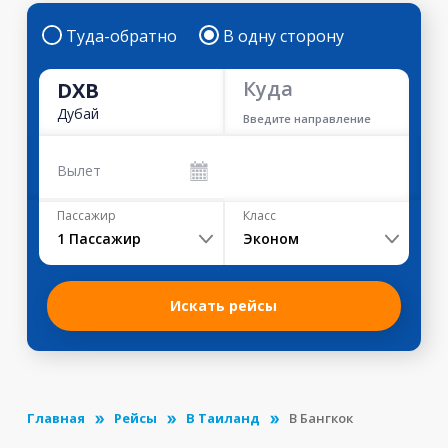
Туда-обратно
В одну сторону
Куда
DXB
Дубай
Введите направление
Вылет
Пассажир
Класс
1
Пассажир
Эконом
Искать рейсы
Главная
Рейсы
В Таиланд
В Бангкок