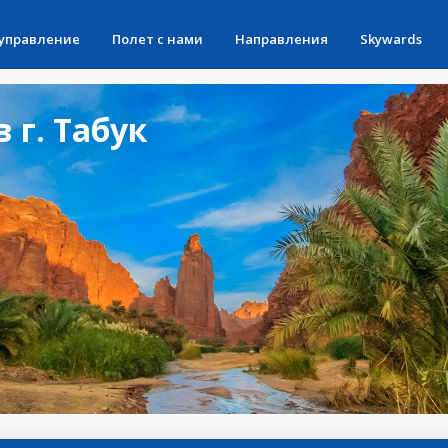
 управление
Полет с нами
Направления
Skywards
 г. Табук