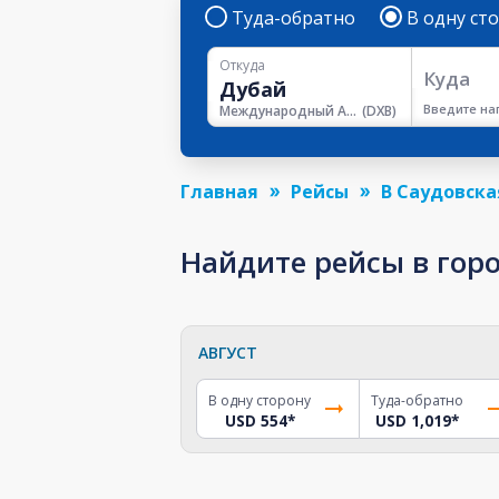
Туда-обратно
В одну ст
Откуда
Куда
Введите на
Международный Аэропорт Дубая
(
DXB
)
Главная
Рейсы
В Саудовска
Найдите рейсы в гор
АВГУСТ
В одну сторону
Туда-обратно
USD 554
*
USD 1,019
*