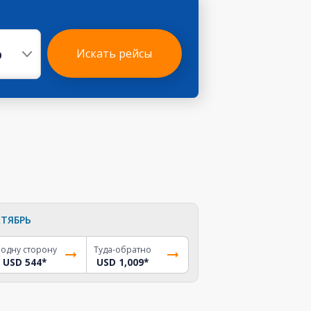
р
Искать рейсы
ТЯБРЬ
 одну сторону
Туда-обратно
USD 544
*
USD 1,009
*