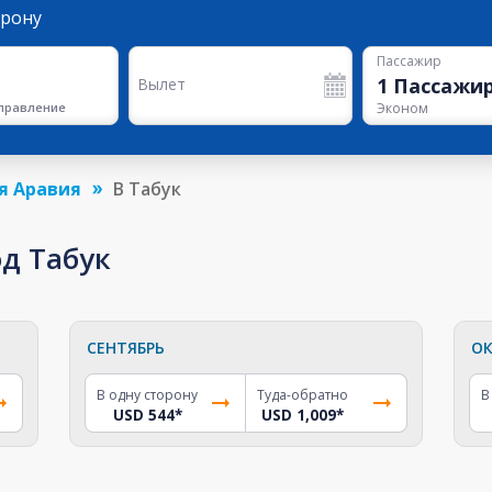
орону
Пассажир
1
Пассажи
Вылет
правление
Эконом
я Аравия
В Табук
од Табук
СЕНТЯБРЬ
ОК
В одну сторону
Туда-обратно
В
USD 544
*
USD 1,009
*