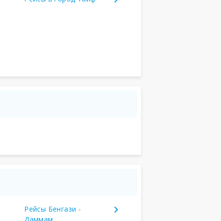
Рейсы Бенгази -
Даммам