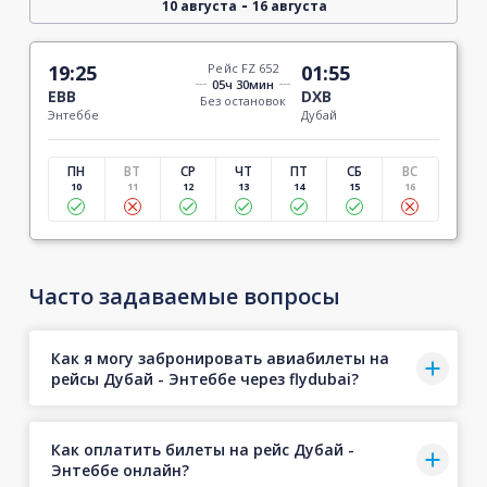
-
10 августа
16 августа
19:25
Рейс FZ 652
01:55
05ч 30мин
EBB
DXB
Без остановок
Энтеббе
Дубай
ПН
ВТ
СР
ЧТ
ПТ
СБ
ВС
10
11
12
13
14
15
16
Часто задаваемые вопросы
Как я могу забронировать авиабилеты на
рейсы Дубай - Энтеббе через flydubai?
Как оплатить билеты на рейс Дубай -
Энтеббе онлайн?