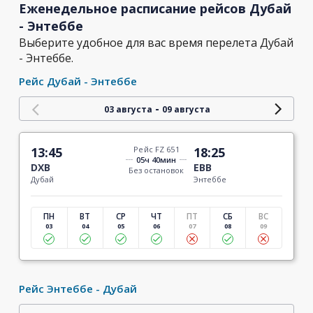
Еженедельное расписание рейсов Дубай
- Энтеббе
Выберите удобное для вас время перелета Дубай
- Энтеббе.
Рейс Дубай - Энтеббе
-
03 августа
09 августа
13:45
Рейс FZ 651
18:25
05ч 40мин
DXB
EBB
Без остановок
Дубай
Энтеббе
ПН
ВТ
СР
ЧТ
ПТ
СБ
ВС
03
04
05
06
07
08
09
Рейс Энтеббе - Дубай