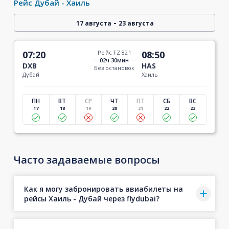
Рейс Дубай - Хаиль
-
17 августа
23 августа
07:20
Рейс FZ 821
08:50
02ч 30мин
DXB
HAS
Без остановок
Дубай
Хаиль
ПН
ВТ
СР
ЧТ
ПТ
СБ
ВС
17
18
19
20
21
22
23
Часто задаваемые вопросы
Как я могу забронировать авиабилеты на
рейсы Хаиль - Дубай через flydubai?