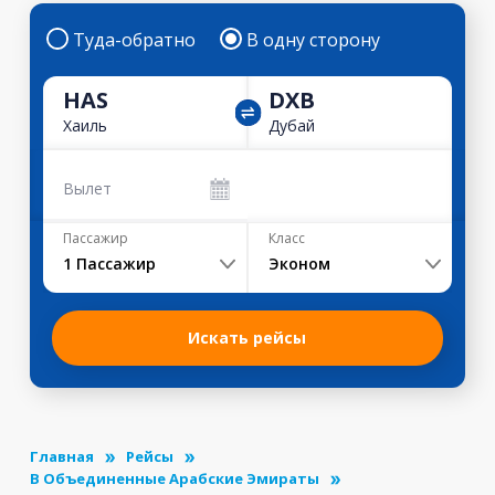
Туда-обратно
В одну сторону
HAS
DXB
Хаиль
Дубай
Вылет
Пассажир
Класс
1
Пассажир
Эконом
Искать рейсы
Главная
Рейсы
В Объединенные Арабские Эмираты