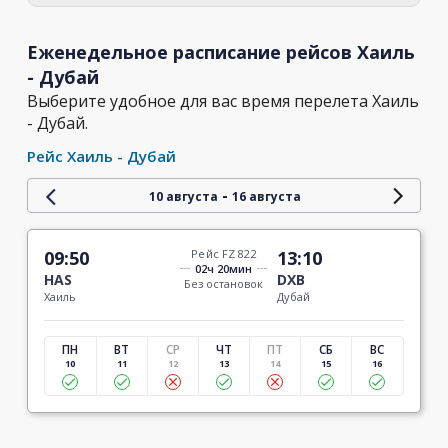
Еженедельное расписание рейсов Хаиль
- Дубай
Выберите удобное для вас время перелета Хаиль
- Дубай.
Рейс Хаиль - Дубай
-
10 августа
16 августа
09:50
Рейс FZ 822
13:10
02ч 20мин
HAS
DXB
Без остановок
Хаиль
Дубай
ПН
ВТ
СР
ЧТ
ПТ
СБ
ВС
10
11
12
13
14
15
16