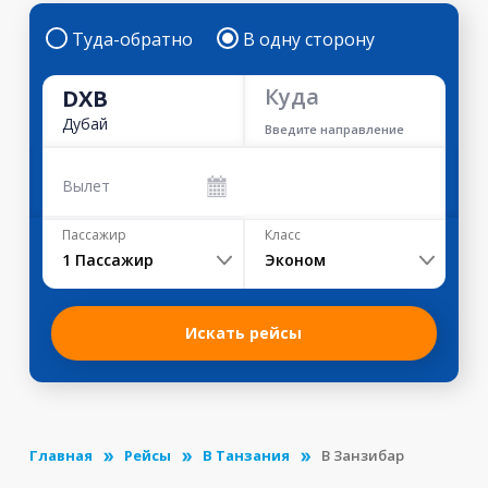
Туда-обратно
В одну сторону
Куда
DXB
Дубай
Введите направление
Вылет
Пассажир
Класс
1
Пассажир
Эконом
Искать рейсы
Главная
Рейсы
В Танзания
В Занзибар