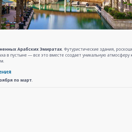
ненных Арабских Эмиратах
. Футуристические здания, роско
ыха в пустыне ― все это вместе создает уникальную атмосферу
м.
ения
оября
по март
.