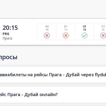
20:15
ПН
ВТ
СР
ЧТ
10
11
12
13
PRG
Прага
просы
авиабилеты на рейсы Прага - Дубай через flydu
ейс Прага - Дубай онлайн?