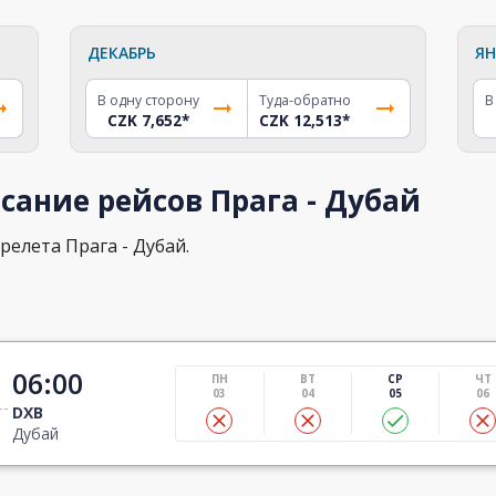
ДЕКАБРЬ
ЯН
В одну сторону
Туда-обратно
В
CZK 7,652
*
CZK 12,513
*
сание рейсов Прага - Дубай
релета Прага - Дубай.
06:00
ПН
ВТ
СР
ЧТ
03
04
05
06
DXB
Дубай