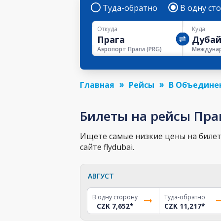
Туда-обратно
В одну ст
Откуда
Куда
Аэропорт Праги
(
PRG
)
Главная
Рейсы
В Объедине
Билеты на рейсы Пра
Ищете самые низкие цены на билет 
сайте flydubai.
АВГУСТ
В одну сторону
Туда-обратно
CZK 7,652
*
CZK 11,217
*