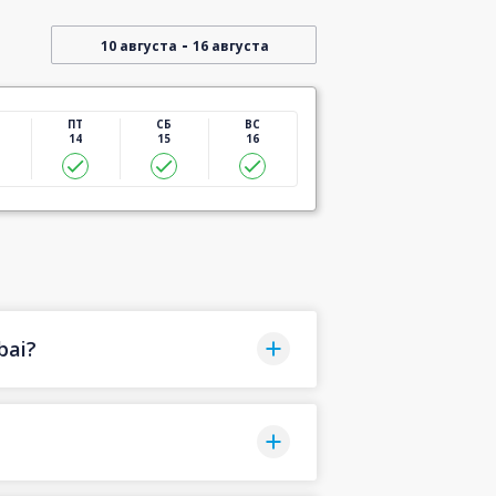
-
10 августа
16 августа
ПТ
СБ
ВС
14
15
16
bai?