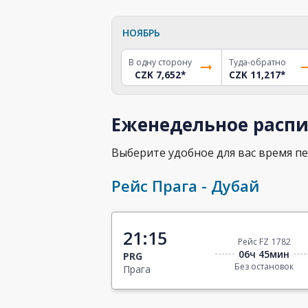
НОЯБРЬ
В одну сторону
Туда-обратно
CZK 7,652
*
CZK 11,217
*
Еженедельное распи
Выберите удобное для вас время пе
Рейс Прага - Дубай
21:15
Рейс FZ 1782
06ч 45мин
PRG
Без остановок
Прага