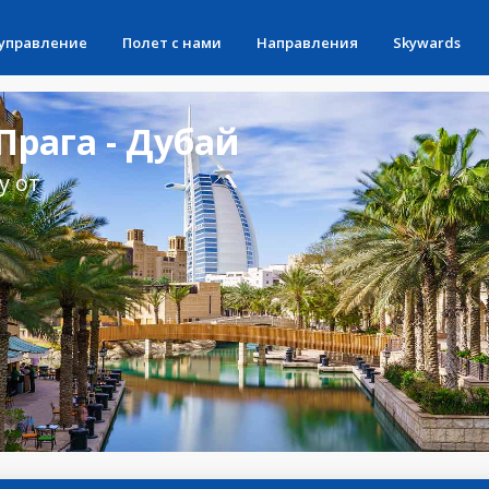
 управление
Полет с нами
Направления
Skywards
рага - Дубай
у от