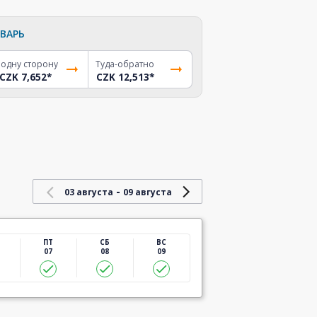
ВАРЬ
 одну сторону
Туда-обратно
CZK 7,652
*
CZK 12,513
*
-
03 августа
09 августа
ПТ
СБ
ВС
07
08
09