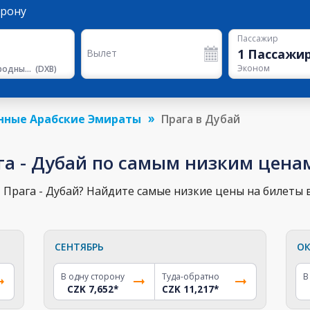
орону
Пассажир
1
Пассажи
Вылет
Эконом
Международный Аэропорт Дубая
(
DXB
)
нные Арабские Эмираты
Прага в Дубай
га - Дубай по самым низким цена
Прага - Дубай? Найдите самые низкие цены на билеты в
СЕНТЯБРЬ
ОК
В одну сторону
Туда-обратно
В
CZK 7,652
*
CZK 11,217
*