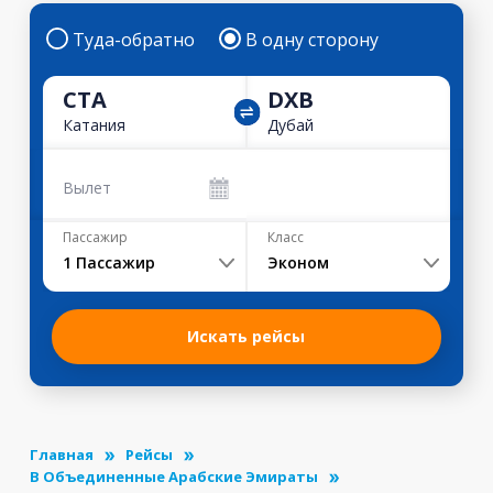
Туда-обратно
В одну сторону
CTA
DXB
Катания
Дубай
Вылет
Пассажир
Класс
1
Пассажир
Эконом
Искать рейсы
Главная
Рейсы
В Объединенные Арабские Эмираты