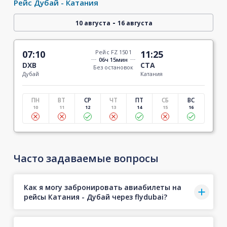
Рейс Дубай - Катания
-
10 августа
16 августа
07:10
Рейс FZ 1501
11:25
06ч 15мин
DXB
CTA
Без остановок
Дубай
Катания
ПН
ВТ
СР
ЧТ
ПТ
СБ
ВС
10
11
12
13
14
15
16
Часто задаваемые вопросы
Как я могу забронировать авиабилеты на
рейсы Катания - Дубай через flydubai?