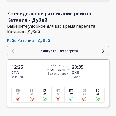
Еженедельное расписание рейсов
Катания - Дубай
Выберите удобное для вас время перелета
Катания - Дубай.
Рейс Катания - Дубай
-
03 августа
09 августа
12:25
Рейс FZ 1502
20:35
06ч 10мин
CTA
DXB
Без остановок
Катания
Дубай
ПН
ВТ
СР
ЧТ
ПТ
СБ
ВС
03
04
05
06
07
08
09