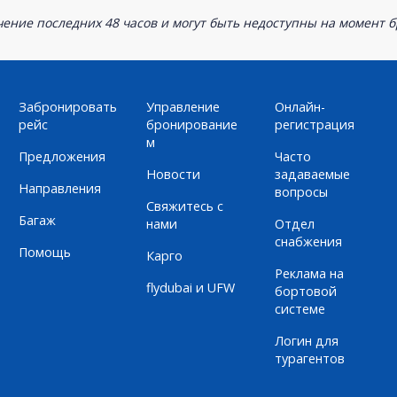
ение последних 48 часов и могут быть недоступны на момент 
Забронировать
Управление
Онлайн-
рейс
бронирование
регистрация
м
Предложения
Часто
Новости
задаваемые
Направления
вопросы
Свяжитесь с
Багаж
нами
Отдел
снабжения
Помощь
Карго
Реклама на
flydubai и UFW
бортовой
системе
Логин для
турагентов