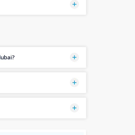
ubai?