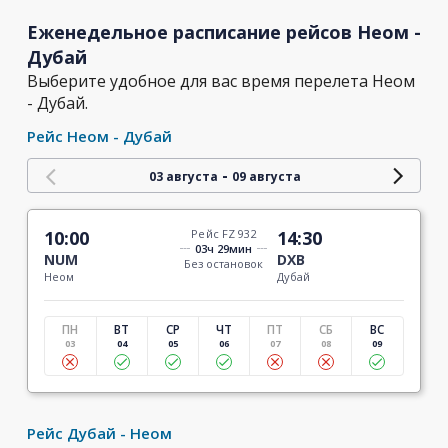
Еженедельное расписание рейсов Неом -
Дубай
Выберите удобное для вас время перелета Неом
- Дубай.
Рейс Неом - Дубай
-
03 августа
09 августа
10:00
Рейс FZ 932
14:30
03ч 29мин
NUM
DXB
Без остановок
Неом
Дубай
ПН
ВТ
СР
ЧТ
ПТ
СБ
ВС
03
04
05
06
07
08
09
Рейс Дубай - Неом