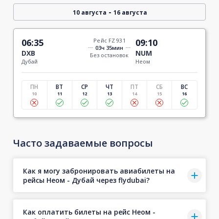
-
10 августа
16 августа
06:35
Рейс FZ 931
09:10
03ч 35мин
DXB
NUM
Без остановок
Дубай
Неом
ПН
ВТ
СР
ЧТ
ПТ
СБ
ВС
10
11
12
13
14
15
16
Часто задаваемые вопросы
Как я могу забронировать авиабилеты на
рейсы Неом - Дубай через flydubai?
Как оплатить билеты на рейс Неом -