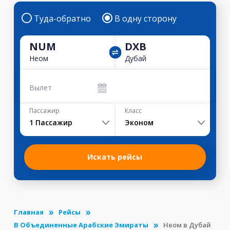
Туда-обратно
В одну сторону
NUM
DXB
Неом
Дубай
Вылет
Пассажир
Класс
1
Пассажир
Эконом
Искать рейсы
Главная
Рейсы
В Объединенные Арабские Эмираты
Неом в Дубай