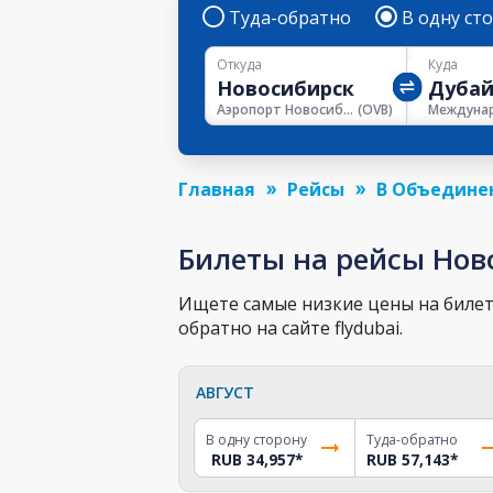
Туда-обратно
В одну ст
Откуда
Куда
Аэропорт Новосибирска
(
OVB
)
Главная
Рейсы
В Объедине
Билеты на рейсы Нов
Ищете самые низкие цены на билет 
обратно на сайте flydubai.
АВГУСТ
В одну сторону
Туда-обратно
RUB 34,957
*
RUB 57,143
*