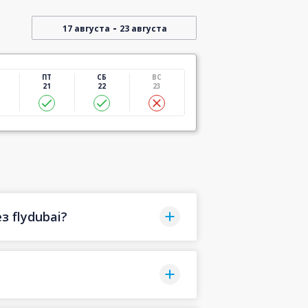
-
17 августа
23 августа
ПТ
СБ
ВС
21
22
23
 flydubai?