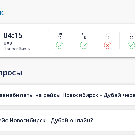
к
04:15
ПН
ВТ
СР
ЧТ
17
18
19
20
OVB
Новосибирск
просы
авиабилеты на рейсы Новосибирск - Дубай через
ейс Новосибирск - Дубай онлайн?