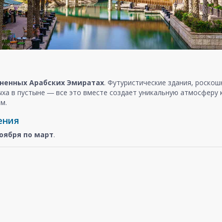
ненных Арабских Эмиратах
. Футуристические здания, роско
ыха в пустыне ― все это вместе создает уникальную атмосферу
м.
ения
оября
по март
.