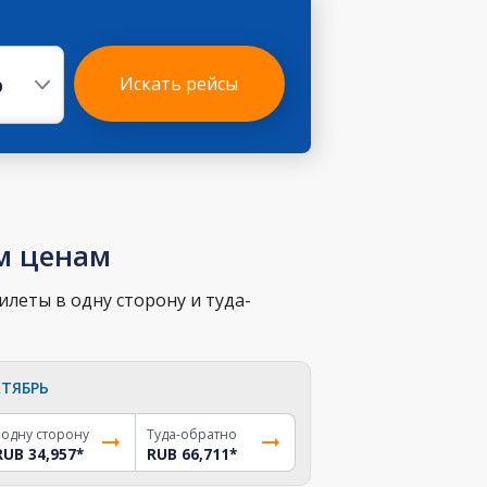
р
Искать рейсы
м ценам
леты в одну сторону и туда-
ТЯБРЬ
 одну сторону
Туда-обратно
RUB 34,957
*
RUB 66,711
*