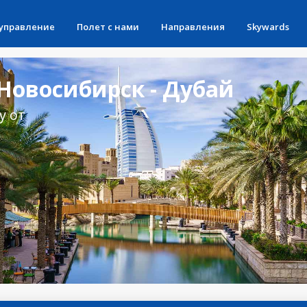
 управление
Полет с нами
Направления
Skywards
Новосибирск - Дубай
у от