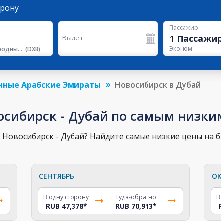
орону
Пассажир
1
Пассажи
Вылет
Эконом
Международный Аэропорт Дубая
(
DXB
)
нные Арабские Эмираты
Новосибирск в Дубай
осибирск - Дубай по самым низки
Новосибирск - Дубай? Найдите самые низкие цены на би
СЕНТЯБРЬ
ОК
В одну сторону
Туда-обратно
В
RUB 47,378
*
RUB 70,913
*