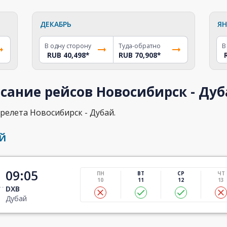
ДЕКАБРЬ
ЯН
В одну сторону
Туда-обратно
В
RUB 40,498
*
RUB 70,908
*
сание рейсов Новосибирск - Ду
релета Новосибирск - Дубай.
й
09:05
ПН
ВТ
СР
ЧТ
10
11
12
13
DXB
Дубай