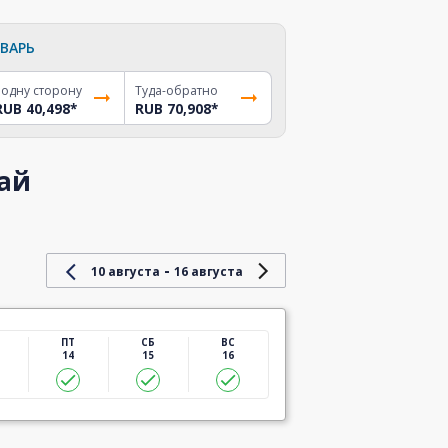
ВАРЬ
 одну сторону
Туда-обратно
RUB 40,498
*
RUB 70,908
*
бай
-
10 августа
16 августа
ПТ
СБ
ВС
14
15
16