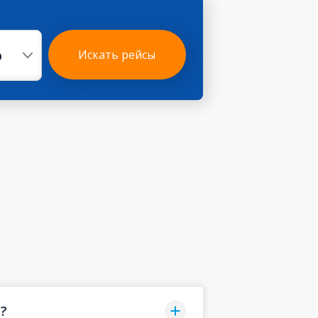
р
Искать рейсы
i?