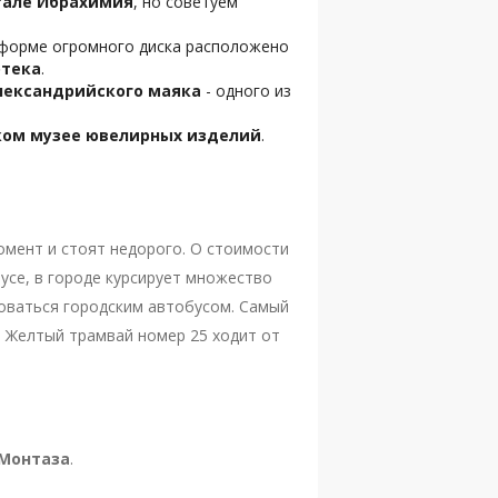
тале Ибрахимия
, но советуем
в форме огромного диска расположено
отека
.
лександрийского маяка
- одного из
ком музее ювелирных изделий
.
омент и стоят недорого. О стоимости
усе, в городе курсирует множество
зоваться городским автобусом. Самый
. Желтый трамвай номер 25 ходит от
Монтаза
.