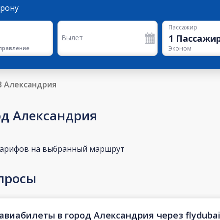
орону
Пассажир
1
Пассажи
Вылет
правление
Эконом
В Александрия
од Александрия
тарифов на выбранный маршрут
просы
авиабилеты в город Александрия через flyduba