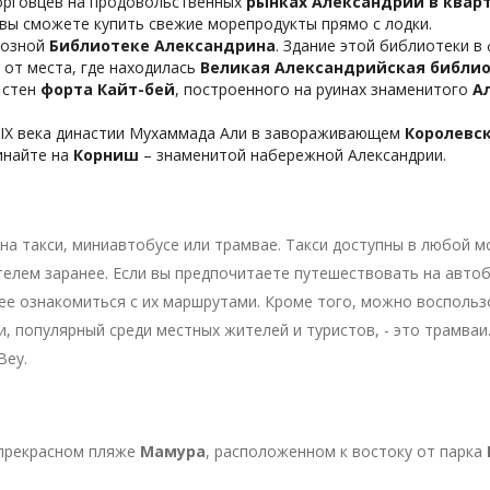
орговцев на продовольственных
рынках Александрии в квар
 вы сможете купить свежие морепродукты прямо с лодки.
иозной
Библиотеке Александрина
. Здание этой библиотеки 
 от места, где находилась
Великая Александрийская библи
 стен
форта Кайт-бей
, построенного на руинах знаменитого
А
IX века династии Мухаммада Али в завораживающем
Королевс
инайте на
Корниш
– знаменитой набережной Александрии.
на такси, миниавтобусе или трамвае. Такси доступны в любой м
телем заранее. Если вы предпочитаете путешествовать на автоб
ее ознакомиться с их маршрутами. Кроме того, можно восполь
, популярный среди местных жителей и туристов, - это трамваи
Bey.
 прекрасном пляже
Мамура
, расположенном к востоку от парка