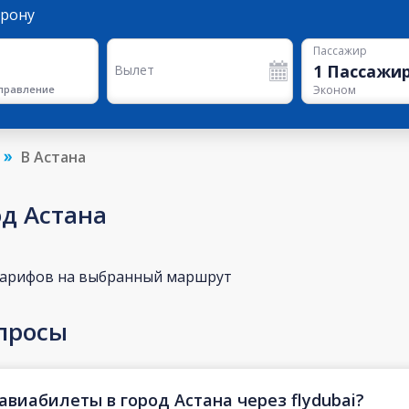
орону
Пассажир
1
Пассажи
Вылет
правление
Эконом
В Астана
од Астана
тарифов на выбранный маршрут
просы
авиабилеты в город Астана через flydubai?