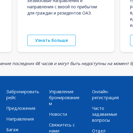
п
Безвизовые направления и
р
направления с визой по прибытии
в
для граждан и резидентов ОАЭ.
и
и
Узнать больше
ение последних 48 часов и могут быть недоступны на момент 
Забронировать
Управление
Онлайн-
рейс
бронирование
регистрация
м
Предложения
Часто
Новости
задаваемые
Направления
вопросы
Свяжитесь с
Багаж
нами
Отдел