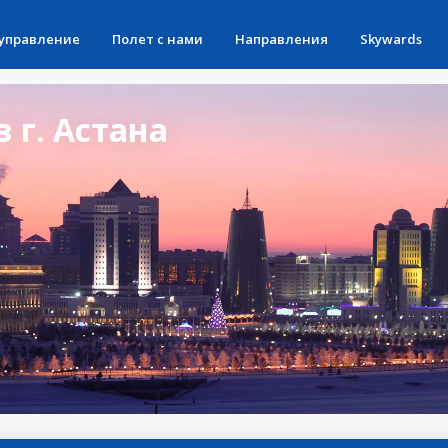
 управление
Полет с нами
Направления
Skywards
 г. Астана