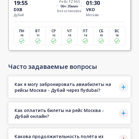
19:55
Рейс FZ 965
01:30
06ч 35мин
DXB
VKO
Без остановок
Дубай
Москва
ПН
ВТ
СР
ЧТ
ПТ
СБ
ВС
10
11
12
13
14
15
16
Часто задаваемые вопросы
Как я могу забронировать авиабилеты на
рейсы Москва - Дубай через flydubai?
Как оплатить билеты на рейс Москва -
Дубай онлайн?
Какова продолжительность полёта из