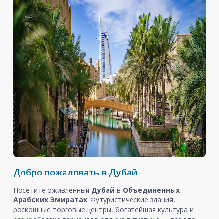
Добро пожаловать в Дубай
Посетите оживленный
Дубай
в
Объединенных
Арабских Эмиратах
. Футуристические здания,
роскошные торговые центры, богатейшая культура и