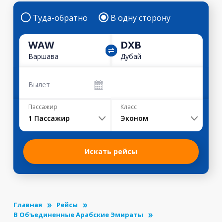
Туда-обратно
В одну сторону
WAW
DXB
Варшава
Дубай
Вылет
Пассажир
Класс
1
Пассажир
Эконом
Искать рейсы
Главная
Рейсы
В Объединенные Арабские Эмираты