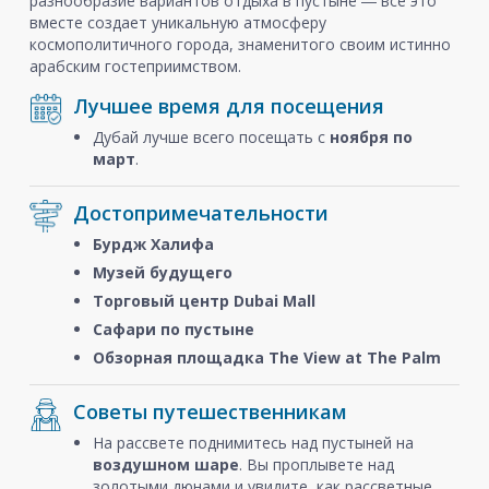
разнообразие вариантов отдыха в пустыне ― все это
вместе создает уникальную атмосферу
космополитичного города, знаменитого своим истинно
арабским гостеприимством.
Лучшее время для посещения
Дубай лучше всего посещать с
ноября
по
март
.
Достопримечательности
Бурдж Халифа
Музей будущего
Торговый центр Dubai Mall
Сафари по пустыне
Обзорная площадка The View at The Palm
Советы путешественникам
На рассвете поднимитесь над пустыней на
воздушном шаре
. Вы проплывете над
золотыми дюнами и увидите, как рассветные