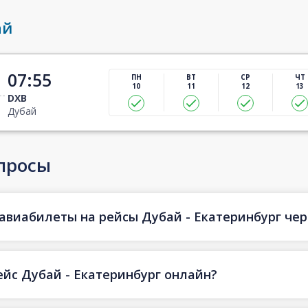
ай
07:55
ПН
ВТ
СР
ЧТ
10
11
12
13
DXB
Дубай
просы
авиабилеты на рейсы Дубай - Екатеринбург чере
ейс Дубай - Екатеринбург онлайн?