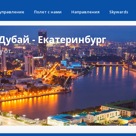
 управление
Полет с нами
Направления
Skywards
убай - Екатеринбург
у от