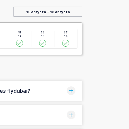
-
10 августа
16 августа
ПТ
СБ
ВС
14
15
16
з flydubai?