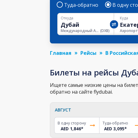
Туда-обратно
В одну ст
Откуда
Куда
Международный Аэропорт Дубая
(
DXB
)
Главная
Рейсы
В Российска
Билеты на рейсы Дуб
Ищете самые низкие цены на билет 
обратно на сайте flydubai.
АВГУСТ
В одну сторону
Туда-обратно
AED 1,846
*
AED 3,095
*