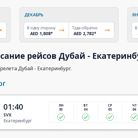
ДЕКАБРЬ
ЯН
В одну сторону
Туда-обратно
В
AED 1,808
*
AED 2,782
*
сание рейсов Дубай - Екатеринб
релета Дубай - Екатеринбург.
рг
01:40
ПН
ВТ
СР
ЧТ
03
04
05
06
SVX
Екатеринбург