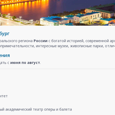
бург
ральского региона
России
с богатой историей, современной арх
примечательности, интересные музеи, живописные парки, отлич
ения
щать с
июня по август
.
итет
ый академический театр оперы и балета