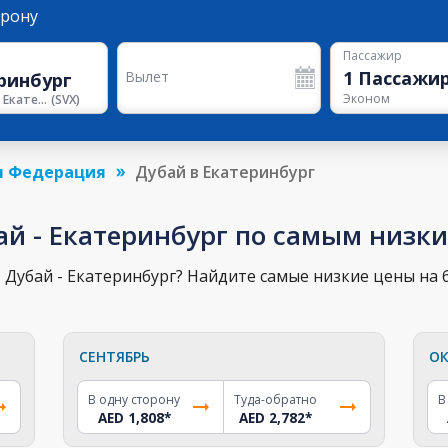
орону
Пассажир
1
Пассажи
Вылет
Эконом
Аэропорт Екатеринбурга
(
SVX
)
я Федерация
Дубай в Екатеринбург
ай - Екатеринбург по самым низк
Дубай - Екатеринбург? Найдите самые низкие цены на б
СЕНТЯБРЬ
ОК
В одну сторону
Туда-обратно
В
AED 1,808
*
AED 2,782
*