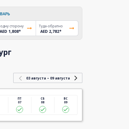
ВАРЬ
 одну сторону
Туда-обратно
AED 1,808
*
AED 2,782
*
ург
-
03 августа
09 августа
ПТ
СБ
ВС
07
08
09