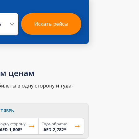
р
Искать рейсы
им ценам
илеты в одну сторону и туда-
ТЯБРЬ
 одну сторону
Туда-обратно
AED 1,808
*
AED 2,782
*