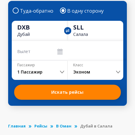
Туда-обратно
В одну сторону
DXB
SLL
Дубай
Салала
Вылет
Пассажир
Класс
1
Пассажир
Эконом
Искать рейсы
Главная
Рейсы
В Оман
Дубай в Салала