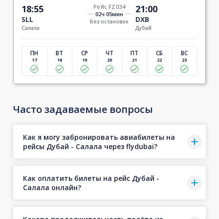
18:55
Рейс FZ 034
21:00
02ч 05мин
SLL
DXB
Без остановок
Салала
Дубай
ПН
ВТ
СР
ЧТ
ПТ
СБ
ВС
17
18
19
20
21
22
23
Часто задаваемые вопросы
Как я могу забронировать авиабилеты на
рейсы Дубай - Салала через flydubai?
Как оплатить билеты на рейс Дубай -
Салала онлайн?