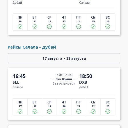
Дубай
Салала
ПН
ВТ
СР
ЧТ
ПТ
СБ
ВС
10
11
12
13
14
15
16
Рейсы Салала - Дубай
-
17 августа
23 августа
16:45
Рейс FZ 040
18:50
02ч 05мин
SLL
DXB
Без остановок
Салала
Дубай
ПН
ВТ
СР
ЧТ
ПТ
СБ
ВС
17
18
19
20
21
22
23