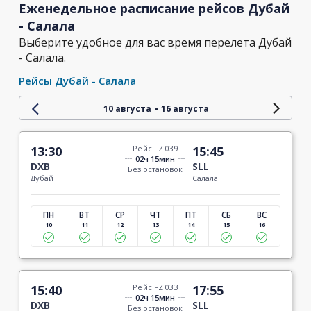
Еженедельное расписание рейсов Дубай
- Салала
Выберите удобное для вас время перелета Дубай
- Салала.
Рейсы Дубай - Салала
-
10 августа
16 августа
13:30
Рейс FZ 039
15:45
02ч 15мин
DXB
SLL
Без остановок
Дубай
Салала
ПН
ВТ
СР
ЧТ
ПТ
СБ
ВС
10
11
12
13
14
15
16
15:40
Рейс FZ 033
17:55
02ч 15мин
DXB
SLL
Без остановок