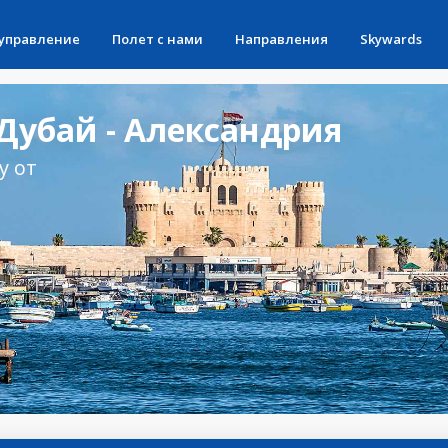
 управление
Полет с нами
Направления
Skywards
Дубай - Александрия
у от