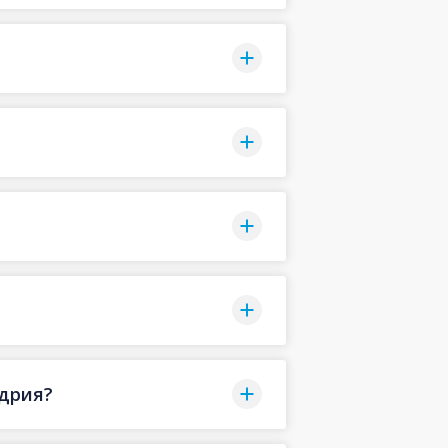
ндрия?