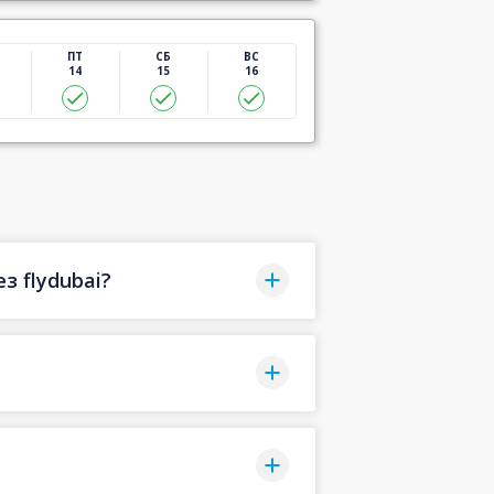
ПТ
СБ
ВС
14
15
16
з flydubai?