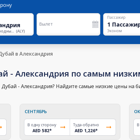
орону
Пассажир
1
Пассажи
Вылет
Эконом
Международный аэропорт Александрии
(
ALY
)
Дубай в Александрия
ай - Александрия по самым низк
Дубай - Александрия? Найдите самые низкие цены на би
СЕНТЯБРЬ
ОК
В одну сторону
Туда-обратно
В
AED 582
*
AED 1,226
*