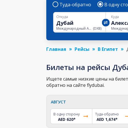
Туда-обратно
В одну ст
Откуда
Куда
Международный Аэропорт Дубая
(
DXB
)
Главная
Рейсы
В Египет
Билеты на рейсы Дуб
Ищете самые низкие цены на билет 
обратно на сайте flydubai.
АВГУСТ
В одну сторону
Туда-обратно
AED 620
*
AED 1,674
*