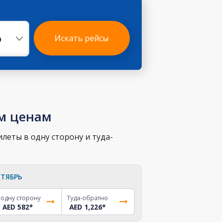
р
Искать рейсы
им ценам
леты в одну сторону и туда-
ТЯБРЬ
 одну сторону
Туда-обратно
AED 582
*
AED 1,226
*