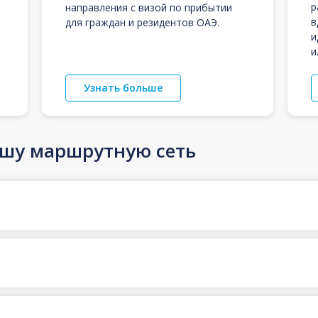
р
направления с визой по прибытии
в
для граждан и резидентов ОАЭ.
и
и
Узнать больше
ашу маршрутную сеть