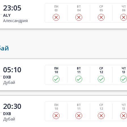
23:05
ПН
ВТ
СР
ЧТ
03
04
05
06
ALY
Александрия
бай
05:10
ПН
ВТ
СР
ЧТ
10
11
12
13
DXB
Дубай
20:30
ПН
ВТ
СР
ЧТ
10
11
12
13
DXB
Дубай