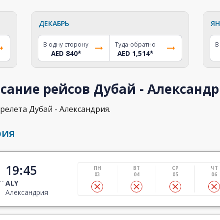
ДЕКАБРЬ
ЯН
В одну сторону
Туда-обратно
В
AED 840
*
AED 1,514
*
сание рейсов Дубай - Александ
релета Дубай - Александрия.
рия
19:45
ПН
ВТ
СР
ЧТ
03
04
05
06
ALY
Александрия