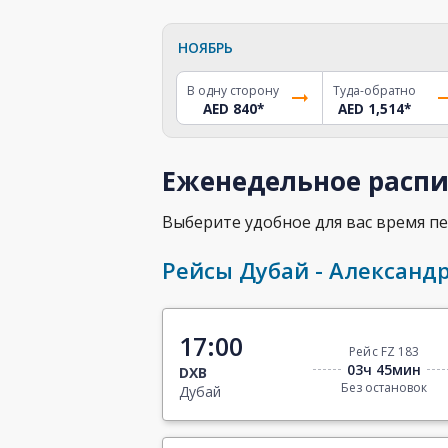
НОЯБРЬ
В одну сторону
Туда-обратно
AED 840
*
AED 1,514
*
Еженедельное распи
Выберите удобное для вас время пе
Рейсы Дубай - Александ
17:00
Рейс FZ 183
03ч 45мин
DXB
Без остановок
Дубай