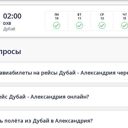
02:00
ПН
ВТ
СР
ЧТ
10
11
12
13
DXB
Дубай
просы
авиабилеты на рейсы Дубай - Александрия чере
ейс Дубай - Александрия онлайн?
ь полёта из Дубай в Александрия?