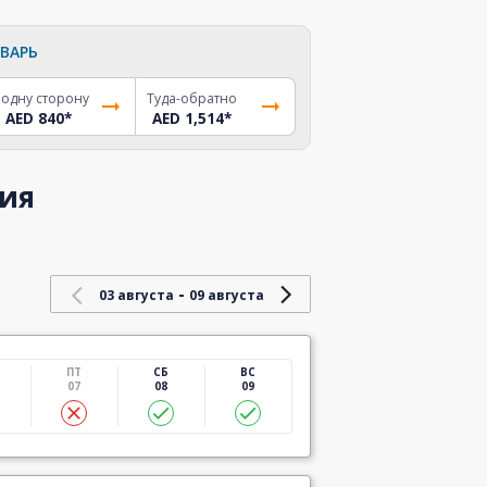
ВАРЬ
 одну сторону
Туда-обратно
AED 840
*
AED 1,514
*
рия
-
03 августа
09 августа
ПТ
СБ
ВС
07
08
09