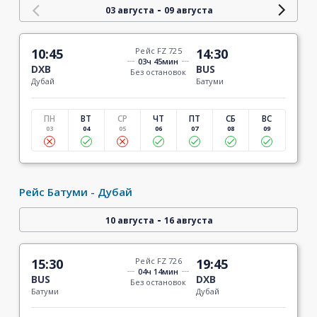
-
03 августа
09 августа
10:45
Рейс FZ 725
14:30
03ч 45мин
DXB
BUS
Без остановок
Дубай
Батуми
ПН
ВТ
СР
ЧТ
ПТ
СБ
ВС
03
04
05
06
07
08
09
Рейс Батуми - Дубай
-
10 августа
16 августа
15:30
Рейс FZ 726
19:45
04ч 14мин
BUS
DXB
Без остановок
Батуми
Дубай