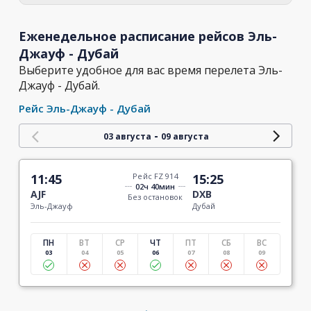
Еженедельное расписание рейсов Эль-
Джауф - Дубай
Выберите удобное для вас время перелета Эль-
Джауф - Дубай.
Рейс Эль-Джауф - Дубай
-
03 августа
09 августа
11:45
Рейс FZ 914
15:25
02ч 40мин
AJF
DXB
Без остановок
Эль-Джауф
Дубай
ПН
ВТ
СР
ЧТ
ПТ
СБ
ВС
03
04
05
06
07
08
09