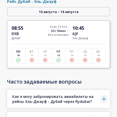
Рейс Дубай - Эль-Джауф
-
10 августа
16 августа
08:55
Рейс FZ 913
10:45
02ч 50мин
DXB
AJF
Без остановок
Дубай
Эль-Джауф
ПН
ВТ
СР
ЧТ
ПТ
СБ
ВС
10
11
12
13
14
15
16
Часто задаваемые вопросы
Как я могу забронировать авиабилеты на
рейсы Эль-Джауф - Дубай через flydubai?