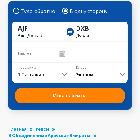
Туда-обратно
В одну сторону
AJF
DXB
Эль-Джауф
Дубай
Вылет
Пассажир
Класс
1
Пассажир
Эконом
Искать рейсы
Главная
Рейсы
В Объединенные Арабские Эмираты