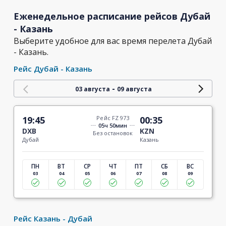
Еженедельное расписание рейсов Дубай
- Казань
Выберите удобное для вас время перелета Дубай
- Казань.
Рейс Дубай - Казань
-
03 августа
09 августа
19:45
Рейс FZ 973
00:35
05ч 50мин
DXB
KZN
Без остановок
Дубай
Казань
ПН
ВТ
СР
ЧТ
ПТ
СБ
ВС
03
04
05
06
07
08
09
Рейс Казань - Дубай