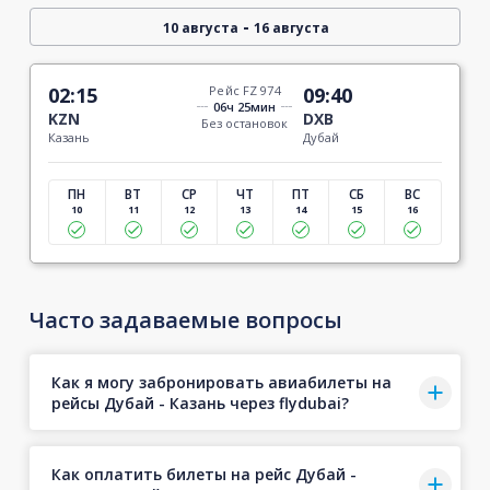
-
10 августа
16 августа
02:15
Рейс FZ 974
09:40
06ч 25мин
KZN
DXB
Без остановок
Казань
Дубай
ПН
ВТ
СР
ЧТ
ПТ
СБ
ВС
10
11
12
13
14
15
16
Часто задаваемые вопросы
Как я могу забронировать авиабилеты на
рейсы Дубай - Казань через flydubai?
Как оплатить билеты на рейс Дубай -