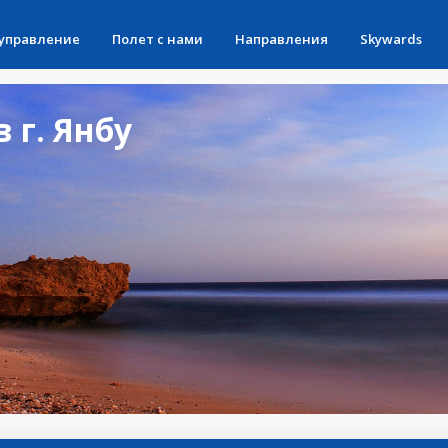
 управление
Полет с нами
Направления
Skywards
 г. Янбу