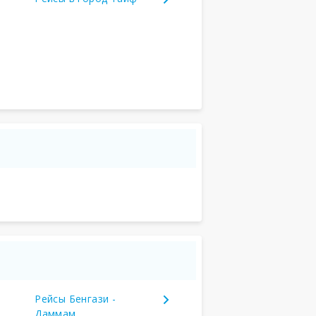
Рейсы Бенгази -
Даммам