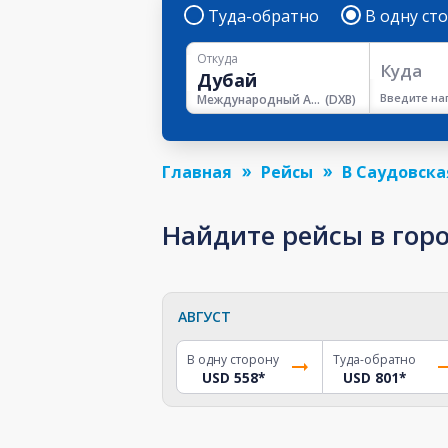
Туда-обратно
В одну ст
Откуда
Куда
Введите на
Международный Аэропорт Дубая
(
DXB
)
Главная
Рейсы
В Саудовска
Найдите рейсы в гор
АВГУСТ
В одну сторону
Туда-обратно
USD 558
*
USD 801
*