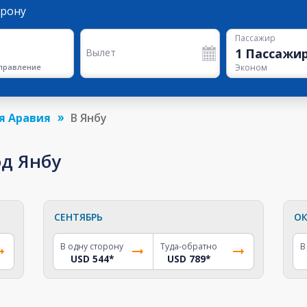
орону
Пассажир
1
Пассажи
Вылет
правление
Эконом
я Аравия
В Янбу
од Янбу
СЕНТЯБРЬ
ОК
В одну сторону
Туда-обратно
В
USD 544
*
USD 789
*