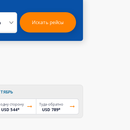
р
Искать рейсы
ТЯБРЬ
 одну сторону
Туда-обратно
USD 544
*
USD 789
*