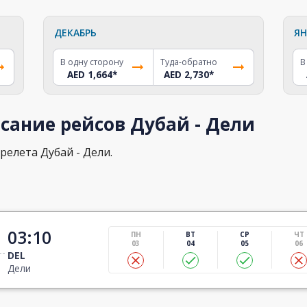
ДЕКАБРЬ
ЯН
В одну сторону
Туда-обратно
В
AED 1,664
*
AED 2,730
*
сание рейсов Дубай - Дели
релета Дубай - Дели.
03:10
ПН
ВТ
СР
ЧТ
03
04
05
06
DEL
Дели