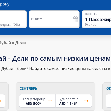
орону
Пассажир
1
Пассажи
Вылет
Эконом
Международный аэропорт им. Индиры Ганди, Терминал 3
(
DEL
)
Дубай в Дели
ай - Дели по самым низким ценам
Дубай - Дели? Найдите самые низкие цены на билеты в 
СЕНТЯБРЬ
ОК
В одну сторону
Туда-обратно
В
AED 500
*
AED 1,546
*