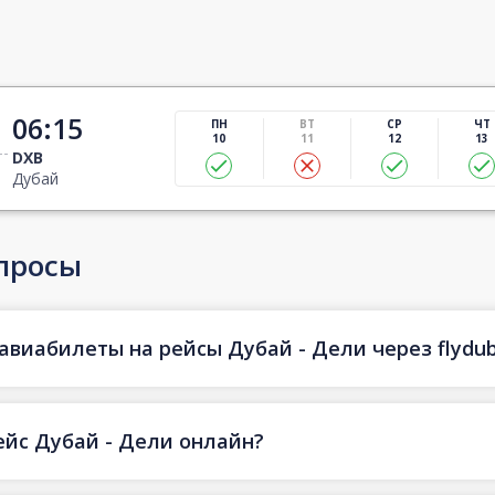
06:15
ПН
ВТ
СР
ЧТ
10
11
12
13
DXB
Дубай
просы
авиабилеты на рейсы Дубай - Дели через flydub
ейс Дубай - Дели онлайн?