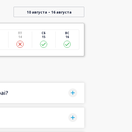
-
10 августа
16 августа
ПТ
СБ
ВС
14
15
16
ai?