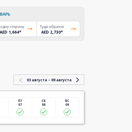
ВАРЬ
 одну сторону
Туда-обратно
AED 1,664
*
AED 2,730
*
-
03 августа
09 августа
ПТ
СБ
ВС
07
08
09