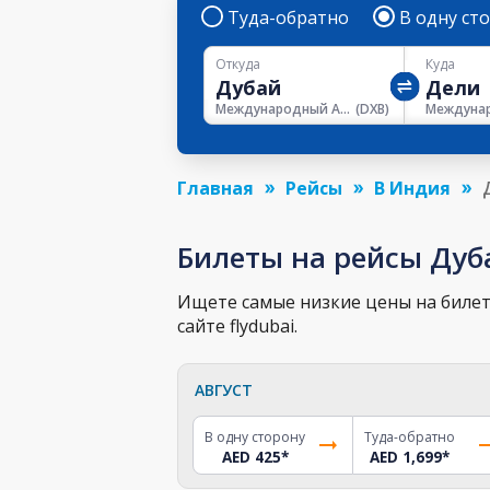
Туда-обратно
В одну ст
Откуда
Куда
Международный Аэропорт Дубая
(
DXB
)
Главная
Рейсы
В Индия
Билеты на рейсы Дуб
Ищете самые низкие цены на билет 
сайте flydubai.
АВГУСТ
В одну сторону
Туда-обратно
AED 425
*
AED 1,699
*