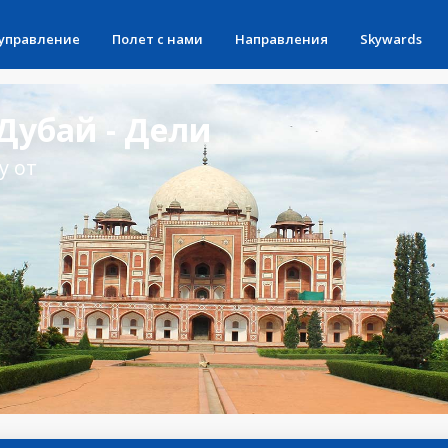
 управление
Полет с нами
Направления
Skywards
Дубай - Дели
у от