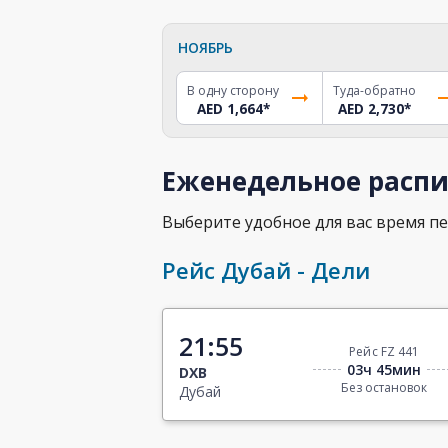
НОЯБРЬ
В одну сторону
Туда-обратно
AED 1,664
*
AED 2,730
*
Еженедельное распи
Выберите удобное для вас время пе
Рейс Дубай - Дели
21:55
Рейс FZ 441
03ч 45мин
DXB
Без остановок
Дубай