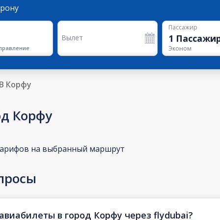
орону
Пассажир
1
Пассажи
Вылет
правление
Эконом
В Корфу
од Корфу
тарифов на выбранный маршрут
просы
авиабилеты в город Корфу через flydubai?