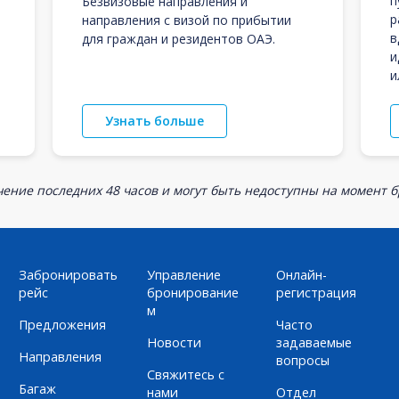
п
Безвизовые направления и
р
направления с визой по прибытии
в
для граждан и резидентов ОАЭ.
и
и
Узнать больше
ение последних 48 часов и могут быть недоступны на момент 
Забронировать
Управление
Онлайн-
рейс
бронирование
регистрация
м
Предложения
Часто
Новости
задаваемые
Направления
вопросы
Свяжитесь с
Багаж
нами
Отдел