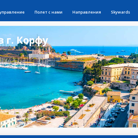
 управление
Полет с нами
Направления
Skywards
 г. Корфу