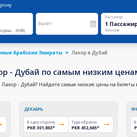
орону
Пассажир
1
Пассажи
Вылет
Эконом
Международный Аэропорт Дубая
(
DXB
)
нные Арабские Эмираты
Лахор в Дубай
ор - Дубай по самым низким цена
Лахор - Дубай? Найдите самые низкие цены на билеты в
ДЕКАБРЬ
ЯН
В одну сторону
Туда-обратно
В
PKR 301,863
*
PKR 452,665
*
P