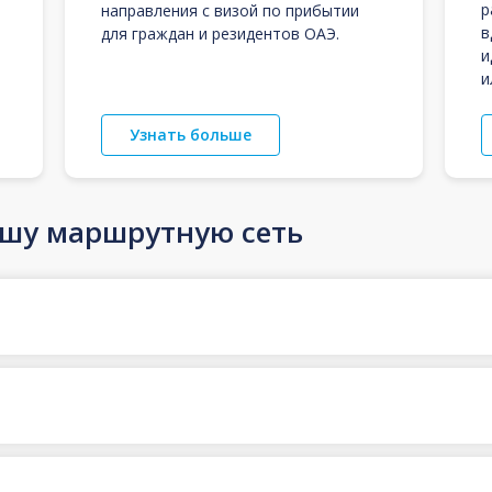
р
направления с визой по прибытии
в
для граждан и резидентов ОАЭ.
и
и
Узнать больше
ашу маршрутную сеть