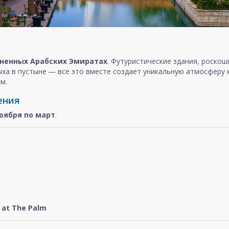
ненных Арабских Эмиратах
. Футуристические здания, роско
ыха в пустыне ― все это вместе создает уникальную атмосферу
м.
ения
оября
по март
.
at The Palm