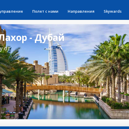
 управление
Полет с нами
Направления
Skywards
Лахор - Дубай
у от