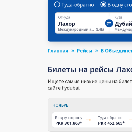
Туда-обратно
В одну ст
Откуда
Куда
Международный аэропорт Аллама Икбал
(
LHE
)
Главная
Рейсы
В Объедине
Билеты на рейсы Лах
Ищете самые низкие цены на билет 
сайте flydubai.
НОЯБРЬ
В одну сторону
Туда-обратно
PKR 301,863
*
PKR 452,665
*