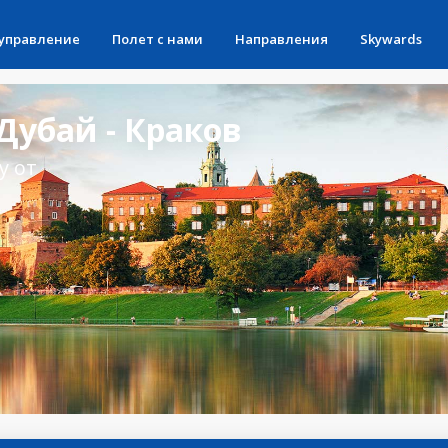
 управление
Полет с нами
Направления
Skywards
убай - Краков
у от