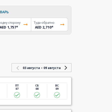
ВАРЬ
 одну сторону
Туда-обратно
AED 1,757
*
AED 2,710
*
-
03 августа
09 августа
ПТ
СБ
ВС
07
08
09