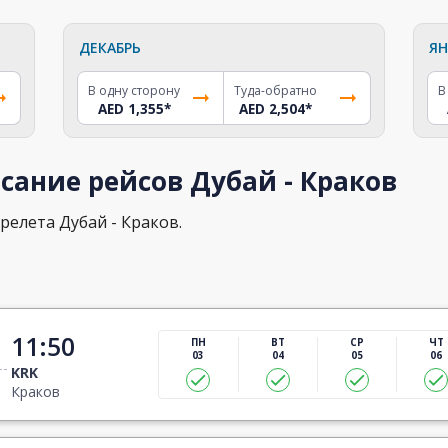
ДЕКАБРЬ
ЯН
В одну сторону
Туда-обратно
В
AED 1,355
*
AED 2,504
*
сание рейсов Дубай - Краков
релета Дубай - Краков.
11:50
ПН
ВТ
СР
ЧТ
03
04
05
06
KRK
Краков