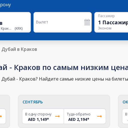
орону
Пассажир
1
Пассажи
Вылет
Эконом
Аэропорт Кракова
(
KRK
)
Дубай в Краков
ай - Краков по самым низким цен
Дубай - Краков? Найдите самые низкие цены на билеты 
СЕНТЯБРЬ
ОК
В одну сторону
Туда-обратно
В
AED 1,149
*
AED 2,194
*