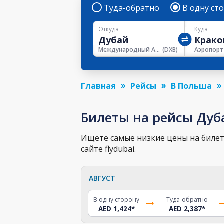
Туда-обратно
В одну ст
Откуда
Куда
Международный Аэропорт Дубая
(
DXB
)
Главная
Рейсы
В Польша
Билеты на рейсы Дуб
Ищете самые низкие цены на билет 
сайте flydubai.
АВГУСТ
В одну сторону
Туда-обратно
AED 1,424
*
AED 2,387
*