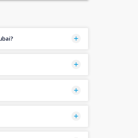
ubai?