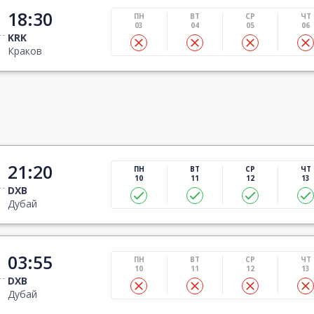
18:30
ПН
ВТ
СР
ЧТ
03
04
05
06
KRK
Краков
21:20
ПН
ВТ
СР
ЧТ
10
11
12
13
DXB
Дубай
03:55
ПН
ВТ
СР
ЧТ
10
11
12
13
DXB
Дубай