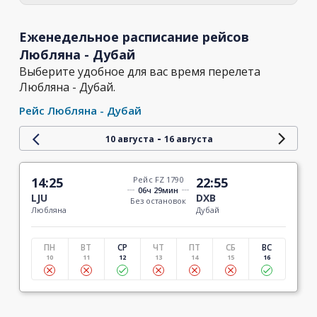
Еженедельное расписание рейсов
Любляна - Дубай
Выберите удобное для вас время перелета
Любляна - Дубай.
Рейс Любляна - Дубай
-
10 августа
16 августа
14:25
Рейс FZ 1790
22:55
06ч 29мин
LJU
DXB
Без остановок
Любляна
Дубай
ПН
ВТ
СР
ЧТ
ПТ
СБ
ВС
10
11
12
13
14
15
16