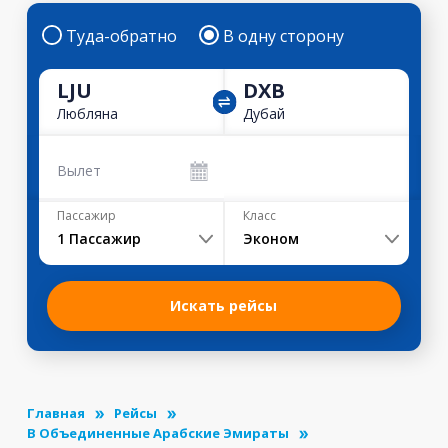
Туда-обратно
В одну сторону
LJU
DXB
Любляна
Дубай
Вылет
Пассажир
Класс
1
Пассажир
Эконом
Искать рейсы
Главная
Рейсы
В Объединенные Арабские Эмираты