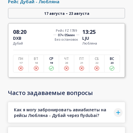
Рейс Дубай - Любляна
-
17 августа
23 августа
08:20
Рейс FZ 1789
13:25
07ч 05мин
DXB
LJU
Без остановок
Дубай
Любляна
ПН
ВТ
СР
ЧТ
ПТ
СБ
ВС
17
18
19
20
21
22
23
Часто задаваемые вопросы
Как я могу забронировать авиабилеты на
рейсы Любляна - Дубай через flydubai?