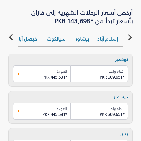
أرخص أسعار الرحلات الشهرية إلى قازان
بأسعار تبدأ من *PKR 143,698
إسلام آباد
بيشاور
سيالكوت
فيصل أباد
كرا
نوفمبر
اتجاه واحد
العودة
PKR 445,531
*
PKR 309,651
*
ديسمبر
اتجاه واحد
العودة
PKR 445,531
*
PKR 309,651
*
يناير