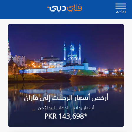
القأئمة
أرخص أسعار الرحلات إلى قازان
أسعار رحلات الذهاب ابتداءً من
*PKR 143,698