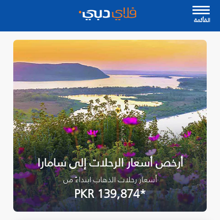
القأئمة
أرخص أسعار الرحلات إلى سامارا
أسعار رحلات الذهاب ابتداءً من
*PKR 139,874