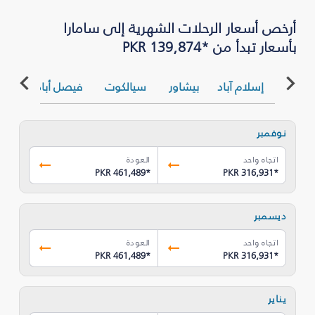
أرخص أسعار الرحلات الشهرية إلى سامارا
بأسعار تبدأ من *PKR 139,874
إسلام آباد
بيشاور
سيالكوت
فيصل أباد
كرا
نوفمبر
اتجاه واحد
العودة
PKR 461,489
*
PKR 316,931
*
ديسمبر
اتجاه واحد
العودة
PKR 461,489
*
PKR 316,931
*
يناير