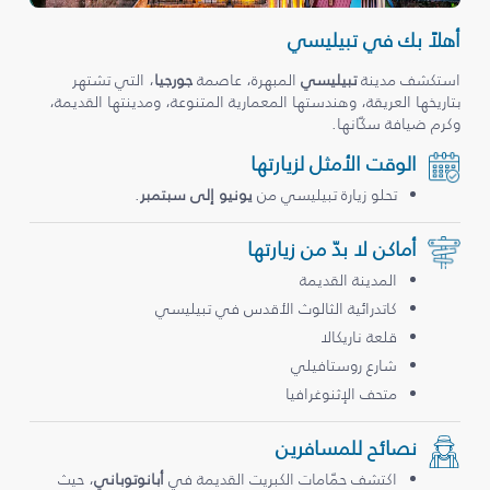
أهلاً بك في تبيليسي
استكشف مدينة
تبيليسي
المبهرة، عاصمة
جورجيا
، التي تشتهر
بتاريخها العريقة، وهندستها المعمارية المتنوعة، ومدينتها القديمة،
وكرم ضيافة سكّانها.
الوقت الأمثل لزيارتها
تحلو زيارة تبيليسي من
يونيو إلى سبتمبر
.
أماكن لا بدّ من زيارتها
المدينة القديمة
كاتدرائية الثالوث الأقدس في تبيليسي
قلعة ناريكالا
شارع روستافيلي
متحف الإثنوغرافيا
نصائح للمسافرين
اكتشف حمّامات الكبريت القديمة في
أبانوتوباني
، حيث