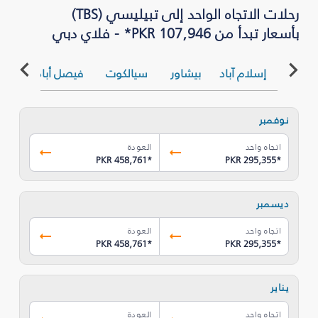
رحلات الاتجاه الواحد إلى تبيليسي (TBS)
بأسعار تبدأ من PKR 107,946* - فلاي دبي
إسلام آباد
بيشاور
سيالكوت
فيصل أباد
كرا
نوفمبر
اتجاه واحد
العودة
PKR 458,761
*
PKR 295,355
*
ديسمبر
اتجاه واحد
العودة
PKR 458,761
*
PKR 295,355
*
يناير
اتجاه واحد
العودة