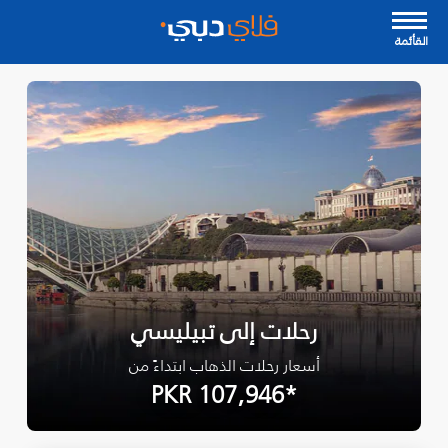
القأئمة
رحلات إلى تبيليسي
أسعار رحلات الذهاب ابتداءً من
*PKR 107,946