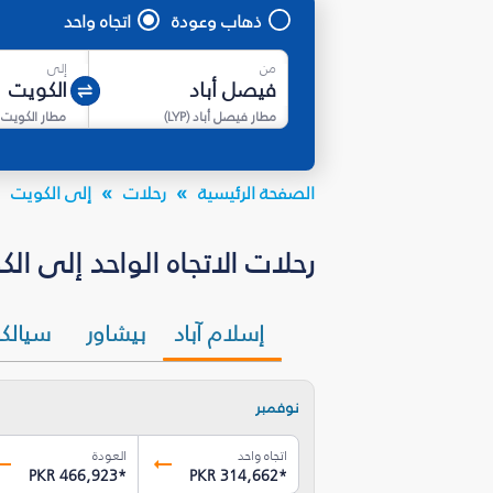
ذهاب وعودة
اتجاه واحد
من
إلى
مطار فيصل أباد
(
LYP
)
مطار الكويت 
الصفحة الرئيسية
رحلات
إلى الكويت
رحلات الاتجاه الواحد إلى الكويت (KWI) بأسعار تبدأ من PKR 77,175
إسلام آباد
بيشاور
سيالك
نوفمبر
اتجاه واحد
العودة
PKR 466,923
*
PKR 314,662
*