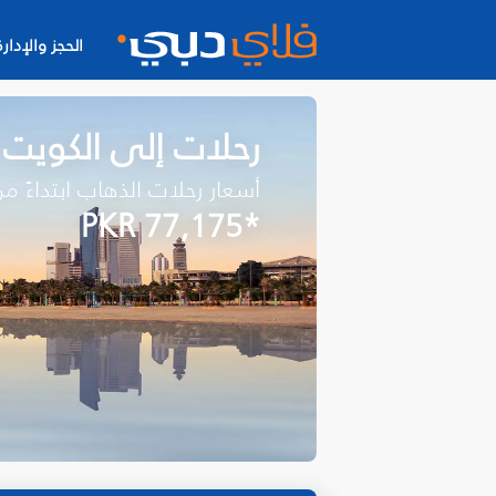
الحجز والإدارة
رحلات إلى الكويت
أسعار رحلات الذهاب ابتداءً م
*PKR 77,175