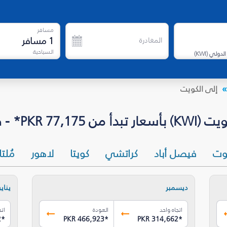
مسافر
1
مسافر
المغادرة
السياحية
الدولي
(
KWI
)
إلى الكويت
* - فلاي دبي
وت
فيصل أباد
كراتشي
كويتا
لاهور
مُلت
ديسمبر
يناير
اتجاه واحد
العودة
اتج
2
*
PKR 466,923
*
PKR 314,662
*