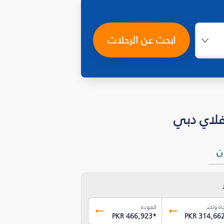
ابحث عن الرحلات
ان
اه واحد
العودة
PKR 466,923
*
PKR 314,66